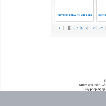
Hưởng ứng ngày hội đọc sách
Hưởng 
...
1
2
3
4
5
6
223
224
©
Đơn vị chủ quản: Cô
Giấy phép mạng 