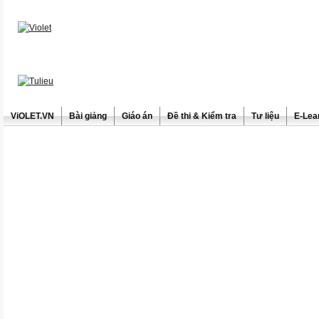
ViOLET.VN
Bài giảng
Giáo án
Đề thi & Kiểm tra
Tư liệu
E-Lea