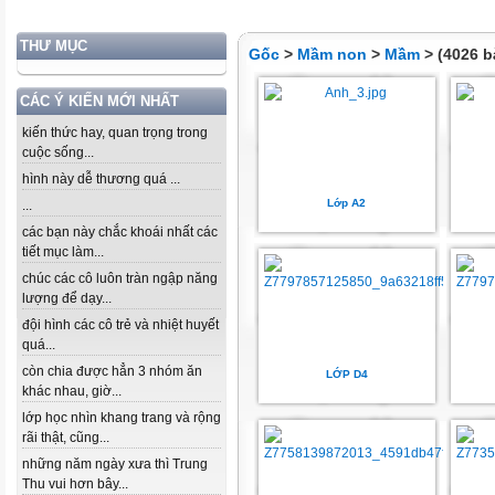
THƯ MỤC
Gốc
>
Mầm non
>
Mầm
> (4026 b
CÁC Ý KIẾN MỚI NHẤT
kiến thức hay, quan trọng trong
cuộc sống...
hình này dễ thương quá ...
Lớp A2
...
các bạn này chắc khoái nhất các
tiết mục làm...
chúc các cô luôn tràn ngập năng
lượng để dạy...
đội hình các cô trẻ và nhiệt huyết
quá...
còn chia được hẳn 3 nhóm ăn
LỚP D4
khác nhau, giờ...
lớp học nhìn khang trang và rộng
rãi thật, cũng...
những năm ngày xưa thì Trung
Thu vui hơn bây...