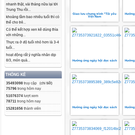
nhanh thật, vài tháng nữa lại tới
Trung Thu rồi...
Giao lưu chưng trình "Tôi yêu
Hưởng 
khoảng tầm bao nhiêu tuổi thì có
Việt Nam
thể cho trẻ...
Có thể kết hợp xen kẽ dùng thìa
với những...
Thực ra ở độ tuổi nhỏ hơn là 3-4
tuổi...
hoạt động rất ý nghĩa nhân dịp
8/3, món quà...
Hưởng ứng ngày hội đọc sách
Hưởng 
THỐNG KÊ
35493098
truy cập (
chi tiết
)
75796
trong hôm nay
51076374
lượt xem
78711
trong hôm nay
Hưởng ứng ngày hội đọc sách
Hưởng 
15281656
thành viên