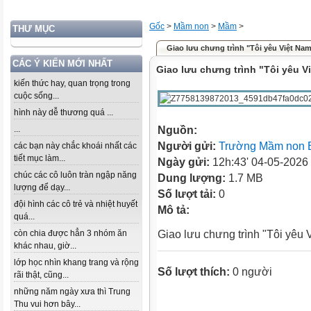
Gốc
>
Mầm non
>
Mầm
>
THƯ MỤC
Giao lưu chưng trình "Tôi yêu Việt Na
CÁC Ý KIẾN MỚI NHẤT
Giao lưu chưng trình "Tôi yêu V
kiến thức hay, quan trọng trong
cuộc sống...
hình này dễ thương quá ...
...
Nguồn:
Người gửi:
Trường Mầm non 
các bạn này chắc khoái nhất các
tiết mục làm...
Ngày gửi:
12h:43' 04-05-2026
chúc các cô luôn tràn ngập năng
Dung lượng:
1.7 MB
lượng để dạy...
Số lượt tải:
0
đội hình các cô trẻ và nhiệt huyết
Mô tả:
quá...
còn chia được hẳn 3 nhóm ăn
Giao lưu chưng trình "Tôi yêu 
khác nhau, giờ...
lớp học nhìn khang trang và rộng
Số lượt thích:
0 người
rãi thật, cũng...
những năm ngày xưa thì Trung
Thu vui hơn bây...