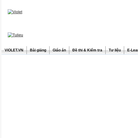
ViOLET.VN
Bài giảng
Giáo án
Đề thi & Kiểm tra
Tư liệu
E-Lea