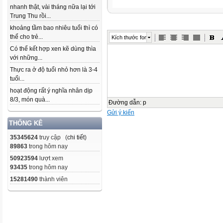
nhanh thật, vài tháng nữa lại tới
Trung Thu rồi...
khoảng tầm bao nhiêu tuổi thì có
thể cho trẻ...
Kích thước font
Có thể kết hợp xen kẽ dùng thìa
với những...
Thực ra ở độ tuổi nhỏ hơn là 3-4
tuổi...
hoạt động rất ý nghĩa nhân dịp
8/3, món quà...
Đường dẫn
:
p
Gửi ý kiến
THỐNG KÊ
35345624
truy cập (
chi tiết
)
89863
trong hôm nay
50923594
lượt xem
93435
trong hôm nay
15281490
thành viên