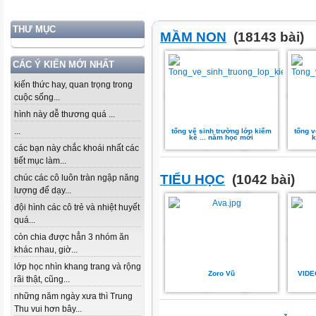
THƯ MỤC
MẦM NON
(18143 bài)
CÁC Ý KIẾN MỚI NHẤT
kiến thức hay, quan trọng trong
cuộc sống...
hình này dễ thương quá ...
...
tổng vệ sinh trường lớp kiểm
tổng v
kê ... năm học mới
k
các bạn này chắc khoái nhất các
tiết mục làm...
TIỂU HỌC
(1042 bài)
chúc các cô luôn tràn ngập năng
lượng để dạy...
đội hình các cô trẻ và nhiệt huyết
quá...
còn chia được hẳn 3 nhóm ăn
khác nhau, giờ...
lớp học nhìn khang trang và rộng
Zoro Vũ
VIDE
rãi thật, cũng...
những năm ngày xưa thì Trung
Thu vui hơn bây...