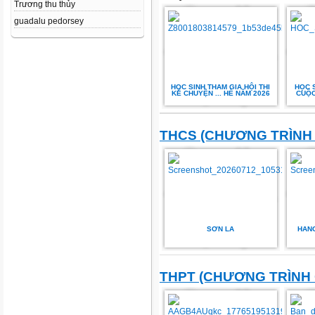
Trương thu thủy
guadalu pedorsey
HỌC SINH THAM GIA HỘI THI
HỌC S
KỂ CHUYỆN ... HÈ NĂM 2026
CUỘC
THCS (CHƯƠNG TRÌNH
SƠN LA
HAN
THPT (CHƯƠNG TRÌNH 