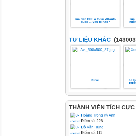
Gia dan PPF o to tai AKauto
Giá
duoc ... yeu to nao?
nhôm
TƯ LIỆU KHÁC
(143003 
Klive
Xe Đ
Hướn
THÀNH VIÊN TÍCH CỰC
Hoàng Trọng Kỳ Anh
Điểm số: 228
Đỗ Văn Hùng
Điểm số: 111