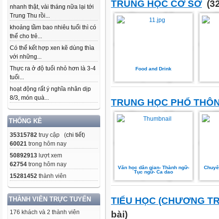
TRUNG HỌC CƠ SỞ
(32
nhanh thật, vài tháng nữa lại tới
Trung Thu rồi...
khoảng tầm bao nhiêu tuổi thì có
thể cho trẻ...
Có thể kết hợp xen kẽ dùng thìa
với những...
Thực ra ở độ tuổi nhỏ hơn là 3-4
Food and Drink
tuổi...
hoạt động rất ý nghĩa nhân dịp
8/3, món quà...
TRUNG HỌC PHỔ THÔ
THỐNG KÊ
35315782
truy cập (
chi tiết
)
60021
trong hôm nay
50892913
lượt xem
62754
trong hôm nay
Văn học dân gian- Thành ngữ-
Chuyê
Tục ngữ- Ca dao
15281452
thành viên
THÀNH VIÊN TRỰC TUYẾN
TIỂU HỌC (CHƯƠNG TR
176 khách và 2 thành viên
bài)