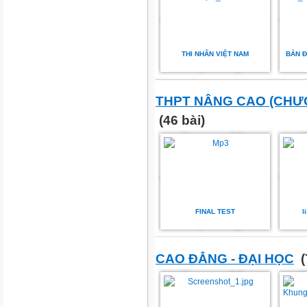
THI NHÂN VIỆT NAM
BẢN Đ
THPT NÂNG CAO (CHƯ
(46 bài)
FINAL TEST
l
CAO ĐẲNG - ĐẠI HỌC
(