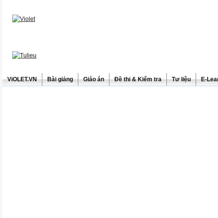
ViOLET.VN
Bài giảng
Giáo án
Đề thi & Kiểm tra
Tư liệu
E-Lea