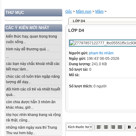
Gốc
>
Mầm non
>
Mầm
>
THƯ MỤC
LỚP D4
CÁC Ý KIẾN MỚI NHẤT
LỚP D4
kiến thức hay, quan trọng trong
cuộc sống...
hình này dễ thương quá ...
Người gửi:
phạm thị nhâm
...
Ngày gửi:
19h:43' 06-05-2026
các bạn này chắc khoái nhất các
Dung lượng:
241.0 KB
tiết mục làm...
Số lượt tải:
0
Mô tả:
chúc các cô luôn tràn ngập năng
lượng để dạy...
Số lượt thích:
0 người
đội hình các cô trẻ và nhiệt huyết
quá...
còn chia được hẳn 3 nhóm ăn
khác nhau, giờ...
lớp học nhìn khang trang và rộng
rãi thật, cũng...
Kích thước font
những năm ngày xưa thì Trung
Thu vui hơn bây...