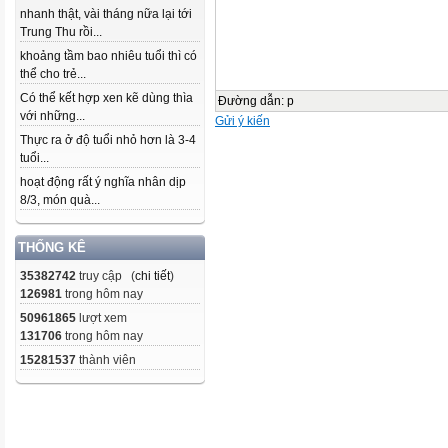
nhanh thật, vài tháng nữa lại tới
Trung Thu rồi...
khoảng tầm bao nhiêu tuổi thì có
thể cho trẻ...
Có thể kết hợp xen kẽ dùng thìa
Đường dẫn
:
p
với những...
Gửi ý kiến
Thực ra ở độ tuổi nhỏ hơn là 3-4
tuổi...
hoạt động rất ý nghĩa nhân dịp
8/3, món quà...
THỐNG KÊ
35382742
truy cập (
chi tiết
)
126981
trong hôm nay
50961865
lượt xem
131706
trong hôm nay
15281537
thành viên