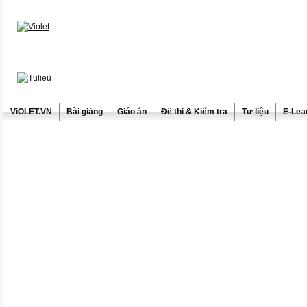
ViOLET.VN
Bài giảng
Giáo án
Đề thi & Kiểm tra
Tư liệu
E-Lea