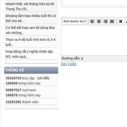
nhanh thật, vài tháng nữa lại tới
Trung Thu rồi...
khoảng tầm bao nhiêu tuổi thì có
thể cho trẻ...
Kích thước font
Có thể kết hợp xen kẽ dùng thìa
với những...
Thực ra ở độ tuổi nhỏ hơn là 3-4
tuổi...
hoạt động rất ý nghĩa nhân dịp
8/3, món quà...
Đường dẫn
:
p
Gửi ý kiến
THỐNG KÊ
35416703
truy cập (
chi tiết
)
160949
trong hôm nay
50997027
lượt xem
166876
trong hôm nay
15281581
thành viên