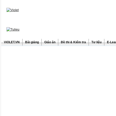
ViOLET.VN
Bài giảng
Giáo án
Đề thi & Kiểm tra
Tư liệu
E-Lea