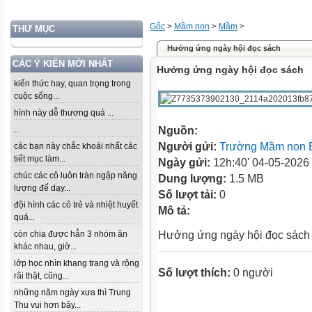
Gốc
>
Mầm non
>
Mầm
>
THƯ MỤC
Hưởng ứng ngày hội đọc sách
CÁC Ý KIẾN MỚI NHẤT
Hưởng ứng ngày hội đọc sách
kiến thức hay, quan trọng trong
cuộc sống...
hình này dễ thương quá ...
...
Nguồn:
Người gửi:
Trường Mầm non 
các bạn này chắc khoái nhất các
tiết mục làm...
Ngày gửi:
12h:40' 04-05-2026
chúc các cô luôn tràn ngập năng
Dung lượng:
1.5 MB
lượng để dạy...
Số lượt tải:
0
đội hình các cô trẻ và nhiệt huyết
Mô tả:
quá...
còn chia được hẳn 3 nhóm ăn
Hưởng ứng ngày hội đọc sác
khác nhau, giờ...
lớp học nhìn khang trang và rộng
Số lượt thích:
0 người
rãi thật, cũng...
những năm ngày xưa thì Trung
Thu vui hơn bây...