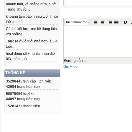
nhanh thật, vài tháng nữa lại tới
Trung Thu rồi...
khoảng tầm bao nhiêu tuổi thì có
thể cho trẻ...
Kích thước font
Có thể kết hợp xen kẽ dùng thìa
với những...
Thực ra ở độ tuổi nhỏ hơn là 3-4
tuổi...
hoạt động rất ý nghĩa nhân dịp
8/3, món quà...
Đường dẫn
:
p
Gửi ý kiến
THỐNG KÊ
35298445
truy cập (
chi tiết
)
42684
trong hôm nay
50875056
lượt xem
44897
trong hôm nay
15281433
thành viên