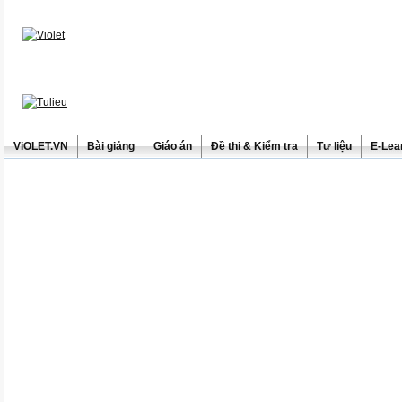
ViOLET.VN
Bài giảng
Giáo án
Đề thi & Kiểm tra
Tư liệu
E-Lea