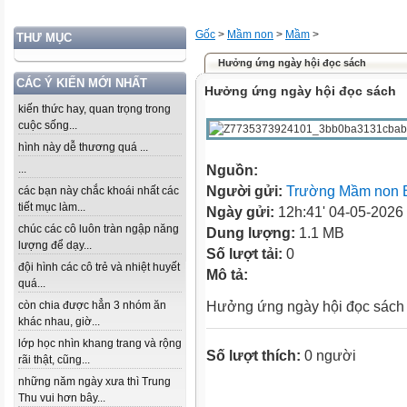
Gốc
>
Mầm non
>
Mầm
>
THƯ MỤC
Hưởng ứng ngày hội đọc sách
CÁC Ý KIẾN MỚI NHẤT
Hưởng ứng ngày hội đọc sách
kiến thức hay, quan trọng trong
cuộc sống...
hình này dễ thương quá ...
...
Nguồn:
Người gửi:
Trường Mầm non 
các bạn này chắc khoái nhất các
tiết mục làm...
Ngày gửi:
12h:41' 04-05-2026
chúc các cô luôn tràn ngập năng
Dung lượng:
1.1 MB
lượng để dạy...
Số lượt tải:
0
đội hình các cô trẻ và nhiệt huyết
Mô tả:
quá...
còn chia được hẳn 3 nhóm ăn
Hưởng ứng ngày hội đọc sác
khác nhau, giờ...
lớp học nhìn khang trang và rộng
Số lượt thích:
0 người
rãi thật, cũng...
những năm ngày xưa thì Trung
Thu vui hơn bây...