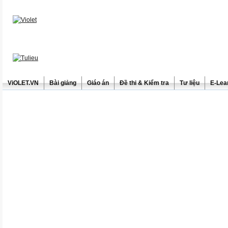
ViOLET.VN
Bài giảng
Giáo án
Đề thi & Kiểm tra
Tư liệu
E-Lea