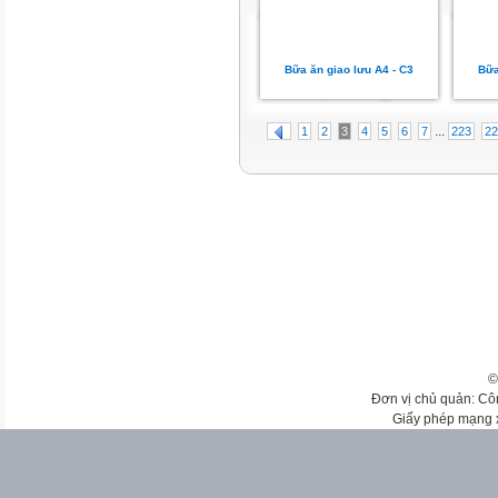
Bữa ăn giao lưu A4 - C3
Bữa
...
1
2
3
4
5
6
7
223
22
©
Đơn vị chủ quản: Cô
Giấy phép mạng 