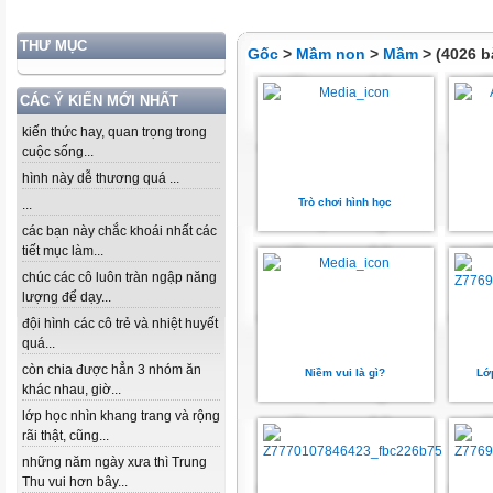
THƯ MỤC
Gốc
>
Mầm non
>
Mầm
> (4026 b
CÁC Ý KIẾN MỚI NHẤT
kiến thức hay, quan trọng trong
cuộc sống...
hình này dễ thương quá ...
Trò chơi hình học
...
các bạn này chắc khoái nhất các
tiết mục làm...
chúc các cô luôn tràn ngập năng
lượng để dạy...
đội hình các cô trẻ và nhiệt huyết
quá...
còn chia được hẳn 3 nhóm ăn
Niềm vui là gì?
Lớ
khác nhau, giờ...
lớp học nhìn khang trang và rộng
rãi thật, cũng...
những năm ngày xưa thì Trung
Thu vui hơn bây...