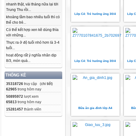
nhanh thật, vài tháng nữa lại tới
Trung Thu rồi...
Lớp C4: Trẻ hưởng ứng 30/4
Lớp C
khoảng tầm bao nhiêu tuổi thì có
thể cho trẻ...
Có thể kết hợp xen kẽ dùng thìa
với những...
Thực ra ở độ tuổi nhỏ hơn là 3-4
tuổi...
hoạt động rất ý nghĩa nhân dịp
8/3, món quà...
Lớp C4: Trẻ hưởng ứng 30/4
Lớp C
THỐNG KÊ
35318726
truy cập (
chi tiết
)
62965
trong hôm nay
50895972
lượt xem
65813
trong hôm nay
Bữa ăn gia đình lớp A4
Bữa
15281457
thành viên