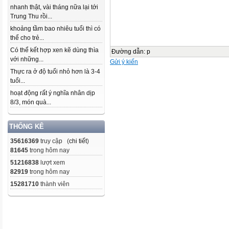
nhanh thật, vài tháng nữa lại tới
Trung Thu rồi...
khoảng tầm bao nhiêu tuổi thì có
thể cho trẻ...
Có thể kết hợp xen kẽ dùng thìa
Đường dẫn
:
p
với những...
Gửi ý kiến
Thực ra ở độ tuổi nhỏ hơn là 3-4
tuổi...
hoạt động rất ý nghĩa nhân dịp
8/3, món quà...
THỐNG KÊ
35616369
truy cập (
chi tiết
)
81645
trong hôm nay
51216838
lượt xem
82919
trong hôm nay
15281710
thành viên