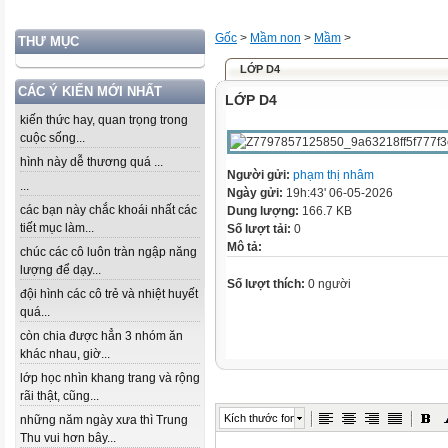
Gốc
>
Mầm non
>
Mầm
>
THƯ MỤC
LỚP D4
CÁC Ý KIẾN MỚI NHẤT
LỚP D4
kiến thức hay, quan trọng trong
cuộc sống...
hình này dễ thương quá ...
Người gửi:
phạm thị nhâm
...
Ngày gửi:
19h:43' 06-05-2026
các bạn này chắc khoái nhất các
Dung lượng:
166.7 KB
tiết mục làm...
Số lượt tải:
0
Mô tả:
chúc các cô luôn tràn ngập năng
lượng để dạy...
Số lượt thích:
0 người
đội hình các cô trẻ và nhiệt huyết
quá...
còn chia được hẳn 3 nhóm ăn
khác nhau, giờ...
lớp học nhìn khang trang và rộng
rãi thật, cũng...
Kích thước font
những năm ngày xưa thì Trung
Thu vui hơn bây...