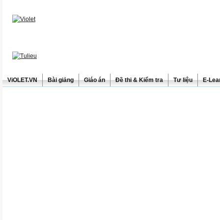
ViOLET.VN
Bài giảng
Giáo án
Đề thi & Kiểm tra
Tư liệu
E-Lea