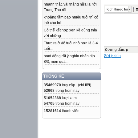
nhanh thật, vài tháng nữa lại tới
Kích thước font
Trung Thu rồi...
khoảng tầm bao nhiêu tuổi thì có
thể cho trẻ...
Có thể kết hợp xen kẽ dùng thìa
với những...
Thực ra ở độ tuổi nhỏ hơn là 3-4
tuổi...
Đường dẫn
:
p
Gửi ý kiến
hoạt động rất ý nghĩa nhân dịp
8/3, món quà...
THỐNG KÊ
35469970
truy cập (
chi tiết
)
52668
trong hôm nay
51052368
lượt xem
54705
trong hôm nay
15281614
thành viên