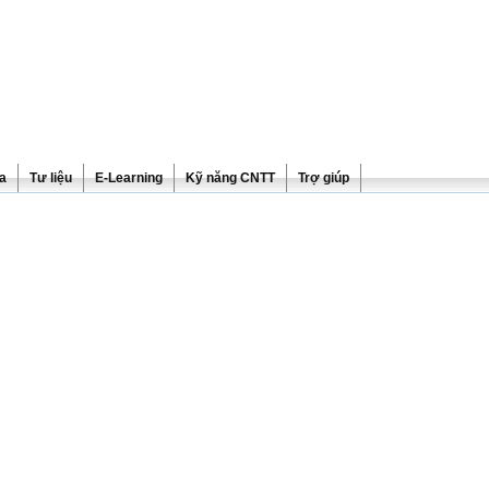
ra
Tư liệu
E-Learning
Kỹ năng CNTT
Trợ giúp