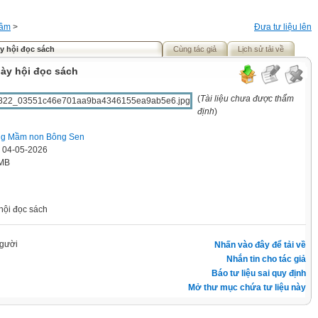
ầm
>
Đưa tư liệu lên
 hội đọc sách
Cùng tác giả
Lịch sử tải về
ày hội đọc sách
(
Tài liệu chưa được thẩm
định
)
ng Mầm non Bông Sen
' 04-05-2026
 MB
hội đọc sách
gười
Nhấn vào đây để tải về
Nhắn tin cho tác giả
Báo tư liệu sai quy định
Mở thư mục chứa tư liệu này