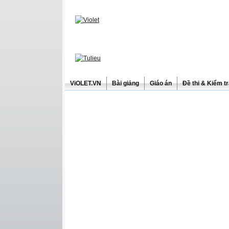
ViOLET.VN
Bài giảng
Giáo án
Đề thi & Kiểm t