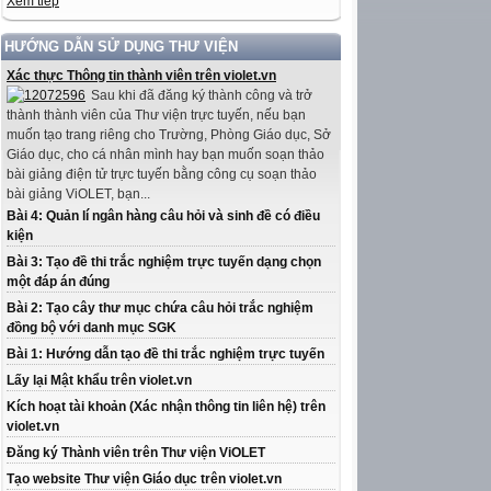
Xem tiếp
HƯỚNG DẪN SỬ DỤNG THƯ VIỆN
Xác thực Thông tin thành viên trên violet.vn
Sau khi đã đăng ký thành công và trở
thành thành viên của Thư viện trực tuyến, nếu bạn
muốn tạo trang riêng cho Trường, Phòng Giáo dục, Sở
Giáo dục, cho cá nhân mình hay bạn muốn soạn thảo
bài giảng điện tử trực tuyến bằng công cụ soạn thảo
bài giảng ViOLET, bạn...
Bài 4: Quản lí ngân hàng câu hỏi và sinh đề có điều
kiện
Bài 3: Tạo đề thi trắc nghiệm trực tuyến dạng chọn
một đáp án đúng
Bài 2: Tạo cây thư mục chứa câu hỏi trắc nghiệm
đồng bộ với danh mục SGK
Bài 1: Hướng dẫn tạo đề thi trắc nghiệm trực tuyến
Lấy lại Mật khẩu trên violet.vn
Kích hoạt tài khoản (Xác nhận thông tin liên hệ) trên
violet.vn
Đăng ký Thành viên trên Thư viện ViOLET
Tạo website Thư viện Giáo dục trên violet.vn