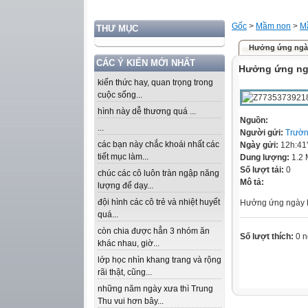
Gốc
>
Mầm non
>
M
THƯ MỤC
Hưởng ứng ngày
CÁC Ý KIẾN MỚI NHẤT
Hưởng ứng ng
kiến thức hay, quan trọng trong
cuộc sống...
hình này dễ thương quá ...
Nguồn:
...
Người gửi:
Trườ
các bạn này chắc khoái nhất các
Ngày gửi:
12h:41
tiết mục làm...
Dung lượng:
1.2
Số lượt tải:
0
chúc các cô luôn tràn ngập năng
Mô tả:
lượng để dạy...
đội hình các cô trẻ và nhiệt huyết
Hưởng ứng ngày 
quá...
còn chia được hẳn 3 nhóm ăn
Số lượt thích:
0 n
khác nhau, giờ...
lớp học nhìn khang trang và rộng
rãi thật, cũng...
những năm ngày xưa thì Trung
Thu vui hơn bây...