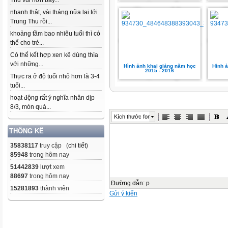
Thu vui hơn bây...
nhanh thật, vài tháng nữa lại tới
Trung Thu rồi...
khoảng tầm bao nhiêu tuổi thì có
thể cho trẻ...
Có thể kết hợp xen kẽ dùng thìa
với những...
Hình ảnh khai giảng năm học
Hình 
2015 - 2016
Thực ra ở độ tuổi nhỏ hơn là 3-4
tuổi...
hoạt động rất ý nghĩa nhân dịp
8/3, món quà...
Kích thước font
THỐNG KÊ
35838117
truy cập (
chi tiết
)
85948
trong hôm nay
51442839
lượt xem
88697
trong hôm nay
Đường dẫn
:
p
15281893
thành viên
Gửi ý kiến