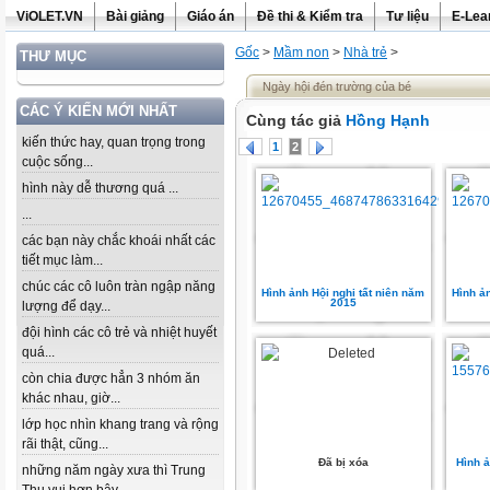
ViOLET.VN
Bài giảng
Giáo án
Đề thi & Kiểm tra
Tư liệu
E-Lea
Gốc
>
Mầm non
>
Nhà trẻ
>
THƯ MỤC
Ngày hội đén trường của bé
CÁC Ý KIẾN MỚI NHẤT
Cùng tác giả
Hồng Hạnh
kiến thức hay, quan trọng trong
1
2
cuộc sống...
hình này dễ thương quá ...
...
các bạn này chắc khoái nhất các
tiết mục làm...
chúc các cô luôn tràn ngập năng
Hình ảnh Hội nghi tất niên năm
Hình ả
2015
lượng để dạy...
đội hình các cô trẻ và nhiệt huyết
quá...
còn chia được hẳn 3 nhóm ăn
khác nhau, giờ...
lớp học nhìn khang trang và rộng
rãi thật, cũng...
Đã bị xóa
Hình 
những năm ngày xưa thì Trung