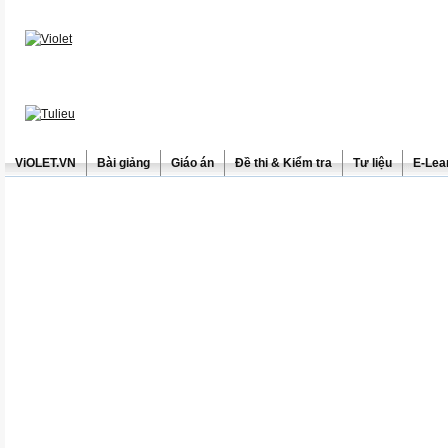
ViOLET.VN
Bài giảng
Giáo án
Đề thi & Kiểm tra
Tư liệu
E-Lea