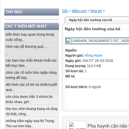
Gốc
>
Mầm non
>
Nhà trẻ
>
THƯ MỤC
Ngày hội đén trường của bé
CÁC Ý KIẾN MỚI NHẤT
Ngày hội đén trường của bé
kiến thức hay, quan trọng trong
cuộc sống...
hình này dễ thương quá ...
Nguồn:
...
Người gửi:
Hồng Hạnh
các bạn này chắc khoái nhất các
Ngày gửi:
20h:57' 26-03-2016
tiết mục làm...
Dung lượng:
114.5 KB
Số lượt tải:
1
chúc các cô luôn tràn ngập năng
Mô tả:
lượng để dạy...
đội hình các cô trẻ và nhiệt huyết
Số lượt thích:
0 người
quá...
còn chia được hẳn 3 nhóm ăn
khác nhau, giờ...
lớp học nhìn khang trang và rộng
rãi thật, cũng...
những năm ngày xưa thì Trung
Phụ huynh cân não v
Thu vui hơn bây...