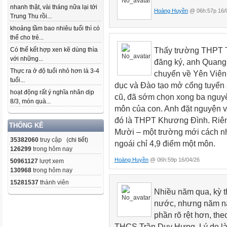
nhanh thật, vài tháng nữa lại tới
Hoàng Huyền
@ 06h:57p 16/
Trung Thu rồi...
khoảng tầm bao nhiêu tuổi thì có
thể cho trẻ...
Thấy trường THPT T
Có thể kết hợp xen kẽ dùng thìa
với những...
đăng ký, anh Quang 
Thực ra ở độ tuổi nhỏ hơn là 3-4
chuyển về Yên Viên
tuổi...
dục và Đào tạo mở cổng tuyển
hoạt động rất ý nghĩa nhân dịp
cũ, đã sớm chọn xong ba nguyệ
8/3, món quà...
môn của con. Anh đặt nguyện v
đó là THPT Khương Đình. Riê
THỐNG KÊ
Mười – một trường mới cách nh
35382060
truy cập (
chi tiết
)
ngoái chỉ 4,9 điểm một môn.
126299
trong hôm nay
Hoàng Huyền
@ 06h:59p 16/04/26
50961127
lượt xem
130968
trong hôm nay
15281537
thành viên
Nhiều năm qua, kỳ t
nước, nhưng năm nay
phần rõ rệt hơn, th
THCS Trần Duy Hưng. Lý do là l