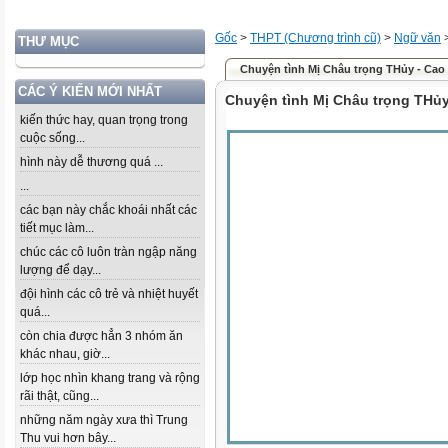
Gốc
>
THPT (Chương trình cũ)
>
Ngữ văn
THƯ MỤC
Chuyện tình Mị Châu trọng THủy - Cao
CÁC Ý KIẾN MỚI NHẤT
Chuyện tình Mị Châu trọng THủy
kiến thức hay, quan trọng trong
cuộc sống...
hình này dễ thương quá ...
...
các bạn này chắc khoái nhất các
tiết mục làm...
chúc các cô luôn tràn ngập năng
lượng để dạy...
đội hình các cô trẻ và nhiệt huyết
quá...
còn chia được hẳn 3 nhóm ăn
khác nhau, giờ...
lớp học nhìn khang trang và rộng
rãi thật, cũng...
những năm ngày xưa thì Trung
Thu vui hơn bây...