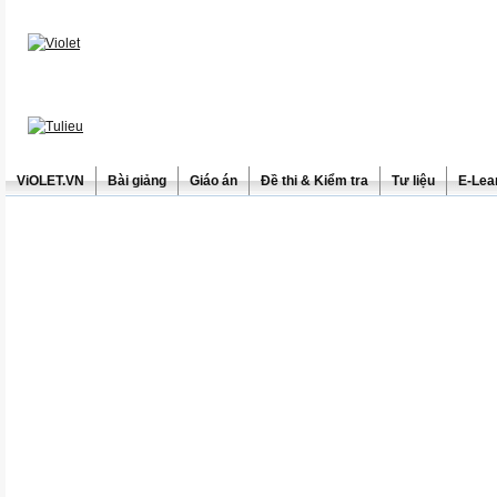
ViOLET.VN
Bài giảng
Giáo án
Đề thi & Kiểm tra
Tư liệu
E-Lea