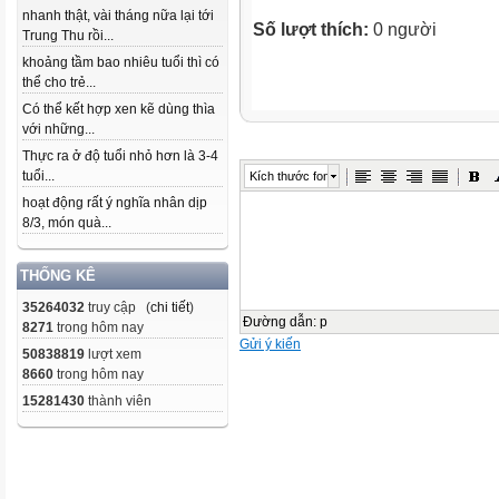
nhanh thật, vài tháng nữa lại tới
Số lượt thích:
0 người
Trung Thu rồi...
khoảng tầm bao nhiêu tuổi thì có
thể cho trẻ...
Có thể kết hợp xen kẽ dùng thìa
với những...
Thực ra ở độ tuổi nhỏ hơn là 3-4
tuổi...
Kích thước font
hoạt động rất ý nghĩa nhân dịp
8/3, món quà...
THỐNG KÊ
35264032
truy cập (
chi tiết
)
Đường dẫn
:
p
8271
trong hôm nay
Gửi ý kiến
50838819
lượt xem
8660
trong hôm nay
15281430
thành viên