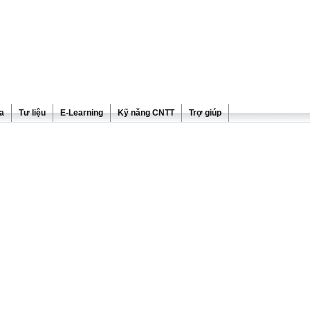
ra
Tư liệu
E-Learning
Kỹ năng CNTT
Trợ giúp