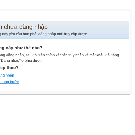
n chưa đăng nhập
g này yêu cầu bạn phải đăng nhập mới truy cập được.
ang này như thế nào?
ang đăng nhập, sau đó điền chính xác tên truy nhập và mật khẩu đã đăng
 "Đăng nhập" ở phía dưới.
iếp theo?
ăng nhập
 trang trước