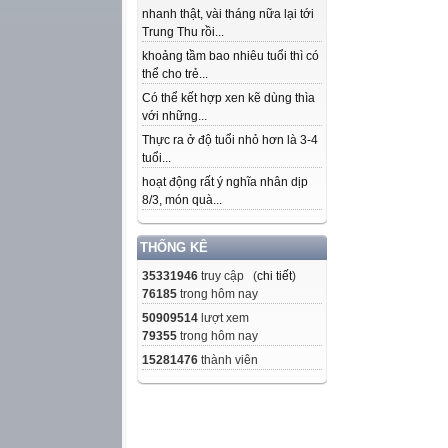
nhanh thật, vài tháng nữa lại tới
Trung Thu rồi...
khoảng tầm bao nhiêu tuổi thì có
thể cho trẻ...
Có thể kết hợp xen kẽ dùng thìa
với những...
Thực ra ở độ tuổi nhỏ hơn là 3-4
tuổi...
hoạt động rất ý nghĩa nhân dịp
8/3, món quà...
THỐNG KÊ
35331946
truy cập (
chi tiết
)
76185
trong hôm nay
50909514
lượt xem
79355
trong hôm nay
15281476
thành viên