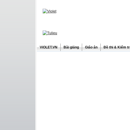
ViOLET.VN
Bài giảng
Giáo án
Đề thi & Kiểm t