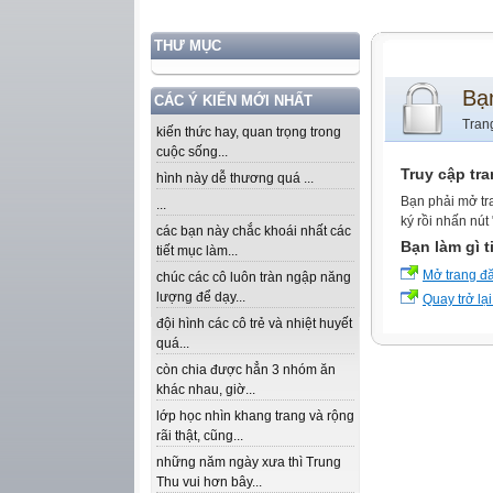
THƯ MỤC
Bạ
CÁC Ý KIẾN MỚI NHẤT
Tran
kiến thức hay, quan trọng trong
cuộc sống...
Truy cập tr
hình này dễ thương quá ...
Bạn phải mở tr
...
ký rồi nhấn nút
các bạn này chắc khoái nhất các
Bạn làm gì t
tiết mục làm...
Mở trang đ
chúc các cô luôn tràn ngập năng
lượng để dạy...
Quay trở lại
đội hình các cô trẻ và nhiệt huyết
quá...
còn chia được hẳn 3 nhóm ăn
khác nhau, giờ...
lớp học nhìn khang trang và rộng
rãi thật, cũng...
những năm ngày xưa thì Trung
Thu vui hơn bây...