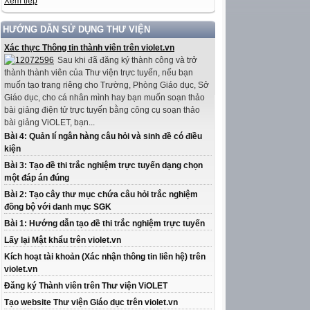
Xem tiếp
HƯỚNG DẪN SỬ DỤNG THƯ VIỆN
Xác thực Thông tin thành viên trên violet.vn
Sau khi đã đăng ký thành công và trở
thành thành viên của Thư viện trực tuyến, nếu bạn
muốn tạo trang riêng cho Trường, Phòng Giáo dục, Sở
Giáo dục, cho cá nhân mình hay bạn muốn soạn thảo
bài giảng điện tử trực tuyến bằng công cụ soạn thảo
bài giảng ViOLET, bạn...
Bài 4: Quản lí ngân hàng câu hỏi và sinh đề có điều
kiện
Bài 3: Tạo đề thi trắc nghiệm trực tuyến dạng chọn
một đáp án đúng
Bài 2: Tạo cây thư mục chứa câu hỏi trắc nghiệm
đồng bộ với danh mục SGK
Bài 1: Hướng dẫn tạo đề thi trắc nghiệm trực tuyến
Lấy lại Mật khẩu trên violet.vn
Kích hoạt tài khoản (Xác nhận thông tin liên hệ) trên
violet.vn
Đăng ký Thành viên trên Thư viện ViOLET
Tạo website Thư viện Giáo dục trên violet.vn