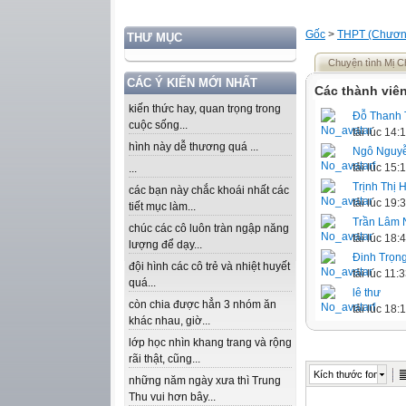
Gốc
>
THPT (Chương
THƯ MỤC
Chuyện tình Mị C
CÁC Ý KIẾN MỚI NHẤT
Các thành viên
kiến thức hay, quan trọng trong
Đỗ Thanh 
cuộc sống...
tải lúc 14
hình này dễ thương quá ...
Ngô Nguyễ
tải lúc 15
...
Trịnh Thị 
các bạn này chắc khoái nhất các
tải lúc 19
tiết mục làm...
Trần Lâm 
chúc các cô luôn tràn ngập năng
tải lúc 18
lượng để dạy...
Đinh Trọn
đội hình các cô trẻ và nhiệt huyết
tải lúc 11
quá...
lê thư
còn chia được hẳn 3 nhóm ăn
tải lúc 18
khác nhau, giờ...
lớp học nhìn khang trang và rộng
rãi thật, cũng...
Kích thước font
những năm ngày xưa thì Trung
Thu vui hơn bây...