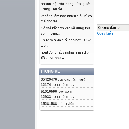
nhanh thật, vài tháng nữa lại tới
Trung Thu rồi...
khoảng tầm bao nhiêu tuổi thì có
thể cho trẻ...
Đường dẫn
:
p
Có thể kết hợp xen kẽ dùng thìa
với những...
Gửi ý kiến
Thực ra ở độ tuổi nhỏ hơn là 3-4
tuổi...
hoạt động rất ý nghĩa nhân dịp
8/3, món quà...
THỐNG KÊ
35429476
truy cập (
chi tiết
)
12174
trong hôm nay
51010596
lượt xem
12933
trong hôm nay
15281588
thành viên