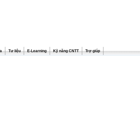
ra
Tư liệu
E-Learning
Kỹ năng CNTT
Trợ giúp