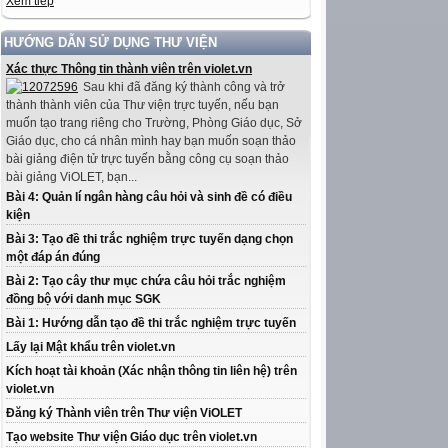
Xem tiếp
HƯỚNG DẪN SỬ DỤNG THƯ VIỆN
Xác thực Thông tin thành viên trên violet.vn
Sau khi đã đăng ký thành công và trở
thành thành viên của Thư viện trực tuyến, nếu bạn
muốn tạo trang riêng cho Trường, Phòng Giáo dục, Sở
Giáo dục, cho cá nhân mình hay bạn muốn soạn thảo
bài giảng điện tử trực tuyến bằng công cụ soạn thảo
bài giảng ViOLET, bạn...
Bài 4: Quản lí ngân hàng câu hỏi và sinh đề có điều
kiện
Bài 3: Tạo đề thi trắc nghiệm trực tuyến dạng chọn
một đáp án đúng
Bài 2: Tạo cây thư mục chứa câu hỏi trắc nghiệm
đồng bộ với danh mục SGK
Bài 1: Hướng dẫn tạo đề thi trắc nghiệm trực tuyến
Lấy lại Mật khẩu trên violet.vn
Kích hoạt tài khoản (Xác nhận thông tin liên hệ) trên
violet.vn
Đăng ký Thành viên trên Thư viện ViOLET
Tạo website Thư viện Giáo dục trên violet.vn