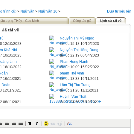
 trình cũ)
>
Ngữ văn
>
Ngữ văn 10
>
Đưa tư liệu lên
hâu trọng THủy - Cao Minh
Cùng tác giả
Lịch sử tải về
 đã tải về
Tú
Nguyễn Thị Mỹ Ngọc
:10 12/10/2023
tải lúc 15:18 10/10/2023
n Khả Nhi
Nguyễn Thị Hồng Dung
:17 10/10/2023
tải lúc 22:19 06/04/2023
Hoàng Linh
Phan Hong Hanh
:31 16/10/2022
tải lúc 10:09 15/02/2022
Ngân
phạm Thế vinh
:47 16/11/2021
tải lúc 13:38 16/11/2021
g Đoàn
Lâm Thị Thu Trang
:33 12/11/2021
tải lúc 21:28 11/11/2021
Huỳnh Văn Thật
:12 08/11/2021
tải lúc 21:56 25/10/2021