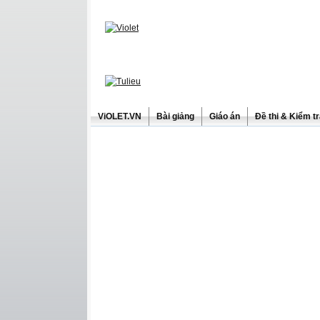
ViOLET.VN
Bài giảng
Giáo án
Đề thi & Kiểm t