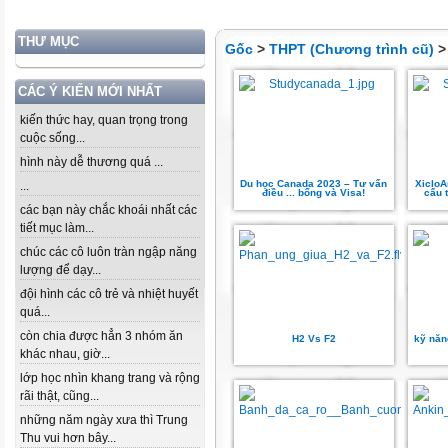
THƯ MỤC
Gốc
>
THPT (Chương trình cũ)
CÁC Ý KIẾN MỚI NHẤT
kiến thức hay, quan trọng trong
cuộc sống...
hình này dễ thương quá ...
Du học Canada 2023 – Tư vấn
XicloA
...
điều ... bổng và Visa!
cấu 
các bạn này chắc khoái nhất các
tiết mục làm...
chúc các cô luôn tràn ngập năng
lượng để dạy...
đội hình các cô trẻ và nhiệt huyết
quá...
còn chia được hẳn 3 nhóm ăn
H2 Vs F2
kỹ năn
khác nhau, giờ...
lớp học nhìn khang trang và rộng
rãi thật, cũng...
những năm ngày xưa thì Trung
Thu vui hơn bây...