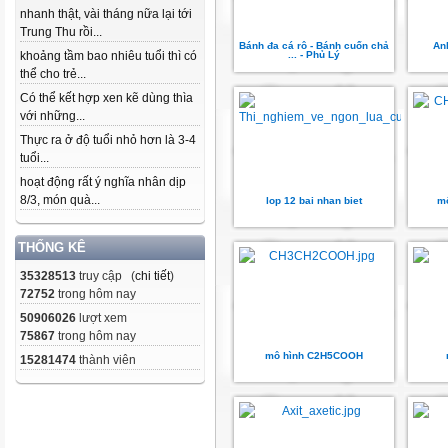
nhanh thật, vài tháng nữa lại tới
Trung Thu rồi...
Bánh đa cá rô - Bánh cuốn chả
Ank
khoảng tầm bao nhiêu tuổi thì có
... - Phủ Lý
thể cho trẻ...
Có thể kết hợp xen kẽ dùng thìa
với những...
Thực ra ở độ tuổi nhỏ hơn là 3-4
tuổi...
hoạt động rất ý nghĩa nhân dịp
8/3, món quà...
lop 12 bai nhan biet
m
THỐNG KÊ
35328513
truy cập (
chi tiết
)
72752
trong hôm nay
50906026
lượt xem
75867
trong hôm nay
mô hình C2H5COOH
15281474
thành viên