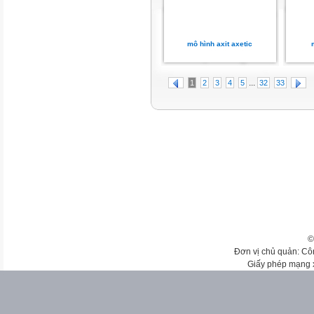
mô hình axit axetic
...
1
2
3
4
5
32
33
©
Đơn vị chủ quản: Cô
Giấy phép mạng 