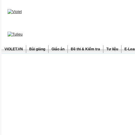
ViOLET.VN
Bài giảng
Giáo án
Đề thi & Kiểm tra
Tư liệu
E-Lea