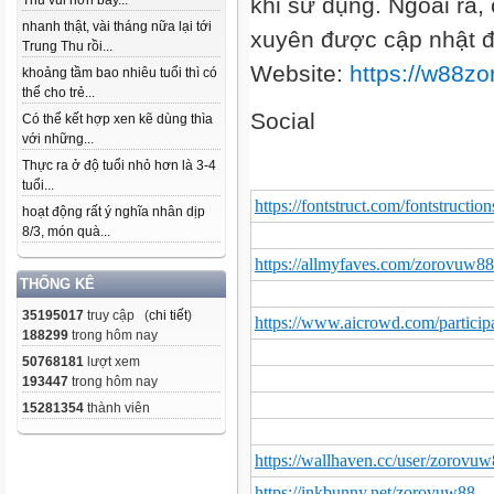
Thu vui hơn bây...
khi sử dụng. Ngoài ra
nhanh thật, vài tháng nữa lại tới
xuyên được cập nhật đ
Trung Thu rồi...
Website:
https://w88z
khoảng tầm bao nhiêu tuổi thì có
thể cho trẻ...
Social
Có thể kết hợp xen kẽ dùng thìa
với những...
Thực ra ở độ tuổi nhỏ hơn là 3-4
tuổi...
https://fontstruct.com/fontstruct
hoạt động rất ý nghĩa nhân dịp
8/3, món quà...
https://allmyfaves.com/zorovuw
THỐNG KÊ
35195017
truy cập (
chi tiết
)
https://www.aicrowd.com/partici
188299
trong hôm nay
50768181
lượt xem
193447
trong hôm nay
15281354
thành viên
https://wallhaven.cc/user/zorovu
https://inkbunny.net/zorovuw88