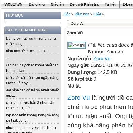
ViOLET.VN
Bài giảng
Giáo án
Đề thi & Kiểm tra
Tư liệu
E-Lea
Gốc
>
Mầm non
>
Chồi
>
THƯ MỤC
Zoro Vũ
CÁC Ý KIẾN MỚI NHẤT
Zoro Vũ
kiến thức hay, quan trọng trong
cuộc sống...
(
Tài liệu chưa được 
hình này dễ thương quá ...
Nguồn:
Zoro Vũ
...
Người gửi:
Zoro Vũ
Ngày gửi:
06h:20' 01-06-2026
các bạn này chắc khoái nhất các
tiết mục làm...
Dung lượng:
142.5 KB
chúc các cô luôn tràn ngập năng
Số lượt tải:
0
lượng để dạy...
Mô tả:
đội hình các cô trẻ và nhiệt huyết
quá...
Zoro Vũ
là người đề ca
còn chia được hẳn 3 nhóm ăn
chiến lược phát triển h
khác nhau, giờ...
tối ưu hiệu suất. Ông tậ
lớp học nhìn khang trang và rộng
rãi thật, cũng...
cùng khả năng phản hồ
những năm ngày xưa thì Trung