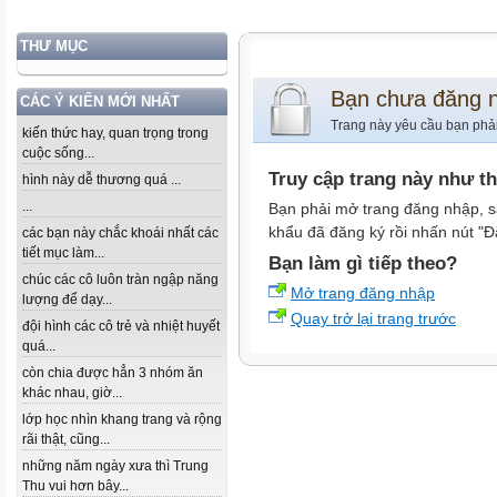
THƯ MỤC
Bạn chưa đăng 
CÁC Ý KIẾN MỚI NHẤT
Trang này yêu cầu bạn phả
kiến thức hay, quan trọng trong
cuộc sống...
Truy cập trang này như t
hình này dễ thương quá ...
...
Bạn phải mở trang đăng nhập, s
khẩu đã đăng ký rồi nhấn nút "Đ
các bạn này chắc khoái nhất các
tiết mục làm...
Bạn làm gì tiếp theo?
chúc các cô luôn tràn ngập năng
Mở trang đăng nhập
lượng để dạy...
Quay trở lại trang trước
đội hình các cô trẻ và nhiệt huyết
quá...
còn chia được hẳn 3 nhóm ăn
khác nhau, giờ...
lớp học nhìn khang trang và rộng
rãi thật, cũng...
những năm ngày xưa thì Trung
Thu vui hơn bây...