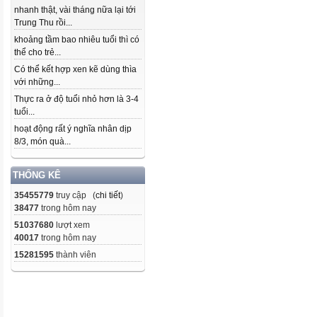
nhanh thật, vài tháng nữa lại tới
Trung Thu rồi...
khoảng tầm bao nhiêu tuổi thì có
thể cho trẻ...
Có thể kết hợp xen kẽ dùng thìa
với những...
Thực ra ở độ tuổi nhỏ hơn là 3-4
tuổi...
hoạt động rất ý nghĩa nhân dịp
8/3, món quà...
THỐNG KÊ
35455779
truy cập (
chi tiết
)
38477
trong hôm nay
51037680
lượt xem
40017
trong hôm nay
15281595
thành viên