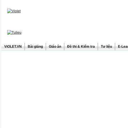
ViOLET.VN
Bài giảng
Giáo án
Đề thi & Kiểm tra
Tư liệu
E-Lea