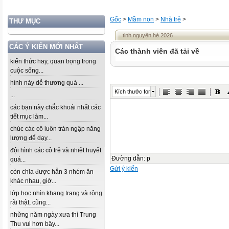
Gốc
>
Mầm non
>
Nhà trẻ
>
THƯ MỤC
tinh nguyện hè 2026
CÁC Ý KIẾN MỚI NHẤT
Các thành viên đã tải về
kiến thức hay, quan trọng trong
cuộc sống...
hình này dễ thương quá ...
Kích thước font
...
các bạn này chắc khoái nhất các
tiết mục làm...
chúc các cô luôn tràn ngập năng
lượng để dạy...
đội hình các cô trẻ và nhiệt huyết
Đường dẫn
:
p
quá...
Gửi ý kiến
còn chia được hẳn 3 nhóm ăn
khác nhau, giờ...
lớp học nhìn khang trang và rộng
rãi thật, cũng...
những năm ngày xưa thì Trung
Thu vui hơn bây...