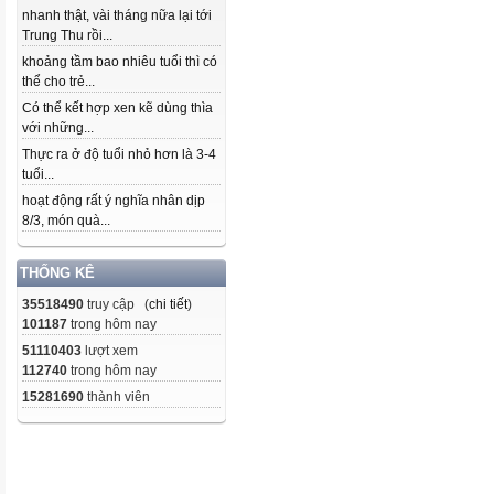
nhanh thật, vài tháng nữa lại tới
Trung Thu rồi...
khoảng tầm bao nhiêu tuổi thì có
thể cho trẻ...
Có thể kết hợp xen kẽ dùng thìa
với những...
Thực ra ở độ tuổi nhỏ hơn là 3-4
tuổi...
hoạt động rất ý nghĩa nhân dịp
8/3, món quà...
THỐNG KÊ
35518490
truy cập (
chi tiết
)
101187
trong hôm nay
51110403
lượt xem
112740
trong hôm nay
15281690
thành viên