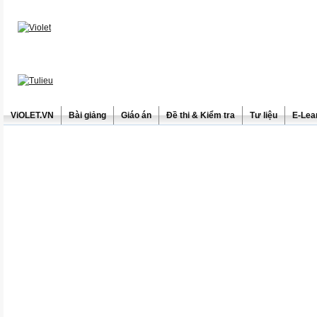
ViOLET.VN
Bài giảng
Giáo án
Đề thi & Kiểm tra
Tư liệu
E-Lea