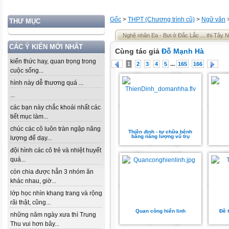
Gốc
>
THPT (Chương trình cũ)
>
Ngữ văn
THƯ MỤC
Nghệ nhân Ea - Bưi ở Đắc Lắc ... thi Tây 
CÁC Ý KIẾN MỚI NHẤT
Cùng tác giả
Đỗ Mạnh Hà
kiến thức hay, quan trọng trong
...
1
2
3
4
5
165
166
cuộc sống...
hình này dễ thương quá ...
...
các bạn này chắc khoái nhất các
tiết mục làm...
chúc các cô luôn tràn ngập năng
Thiền định - tự chữa bệnh
bằng năng lượng vũ trụ
lượng để dạy...
đội hình các cô trẻ và nhiệt huyết
quá...
còn chia được hẳn 3 nhóm ăn
khác nhau, giờ...
lớp học nhìn khang trang và rộng
rãi thật, cũng...
Quan công hiển linh
Đề 
những năm ngày xưa thì Trung
Thu vui hơn bây...