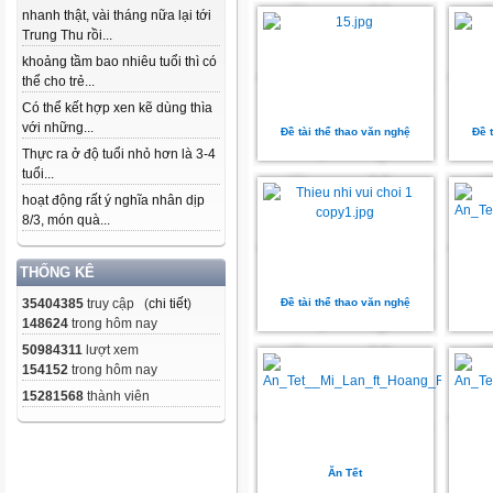
nhanh thật, vài tháng nữa lại tới
Trung Thu rồi...
khoảng tầm bao nhiêu tuổi thì có
thể cho trẻ...
Có thể kết hợp xen kẽ dùng thìa
với những...
Đề tài thể thao văn nghệ
Đề 
Thực ra ở độ tuổi nhỏ hơn là 3-4
tuổi...
hoạt động rất ý nghĩa nhân dịp
8/3, món quà...
THỐNG KÊ
35404385
truy cập (
chi tiết
)
Đề tài thể thao văn nghệ
148624
trong hôm nay
50984311
lượt xem
154152
trong hôm nay
15281568
thành viên
Ăn Tết