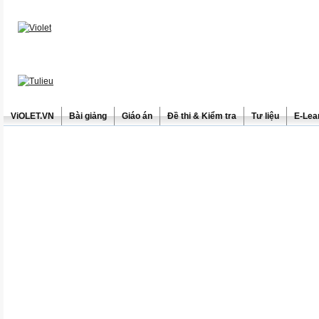
ViOLET.VN
Bài giảng
Giáo án
Đề thi & Kiểm tra
Tư liệu
E-Lea