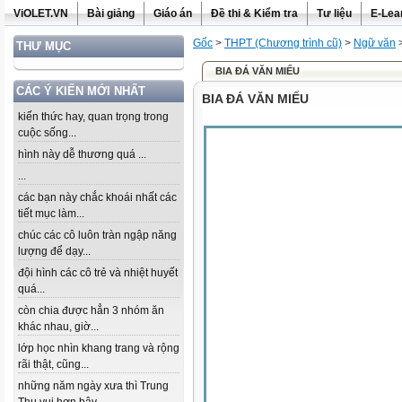
ViOLET.VN
Bài giảng
Giáo án
Đề thi & Kiểm tra
Tư liệu
E-Lea
Gốc
>
THPT (Chương trình cũ)
>
Ngữ văn
THƯ MỤC
BIA ĐÁ VĂN MIẾU
CÁC Ý KIẾN MỚI NHẤT
BIA ĐÁ VĂN MIẾU
kiến thức hay, quan trọng trong
cuộc sống...
hình này dễ thương quá ...
...
các bạn này chắc khoái nhất các
tiết mục làm...
chúc các cô luôn tràn ngập năng
lượng để dạy...
đội hình các cô trẻ và nhiệt huyết
quá...
còn chia được hẳn 3 nhóm ăn
khác nhau, giờ...
lớp học nhìn khang trang và rộng
rãi thật, cũng...
những năm ngày xưa thì Trung