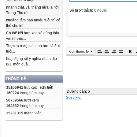
Thu vui hơn bây...
nhanh thật, vài tháng nữa lại tới
Số lượt thích:
0 người
Trung Thu rồi...
khoảng tầm bao nhiêu tuổi thì có
thể cho trẻ...
Có thể kết hợp xen kẽ dùng thìa
với những...
Thực ra ở độ tuổi nhỏ hơn là 3-4
tuổi...
Kích thước font
hoạt động rất ý nghĩa nhân dịp
8/3, món quà...
THỐNG KÊ
35166941
truy cập (
chi tiết
)
Đường dẫn
:
p
160224
trong hôm nay
Gửi ý kiến
50739566
lượt xem
164832
trong hôm nay
15281315
thành viên