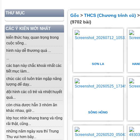
THƯ MỤC
Gốc
>
THCS (Chương trình cũ)
(9702 bài)
CÁC Ý KIẾN MỚI NHẤT
kiến thức hay, quan trọng trong
cuộc sống...
hình này dễ thương quá ...
...
SƠN LA
HAN
các bạn này chắc khoái nhất các
tiết mục làm...
chúc các cô luôn tràn ngập năng
lượng để dạy...
đội hình các cô trẻ và nhiệt huyết
quá...
còn chia được hẳn 3 nhóm ăn
khác nhau, giờ...
SÔNG HỒNG
lớp học nhìn khang trang và rộng
rãi thật, cũng...
những năm ngày xưa thì Trung
Thu vui hơn bây...