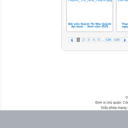
Đội viên Huỳnh Thị Như Quỳnh
Tham
đạt danh ... Ninh năm 2025
ngày
...
1
2
3
4
5
538
539
©
Đơn vị chủ quản: Cô
Giấy phép mạng 