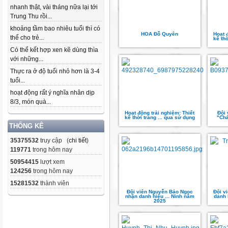
nhanh thật, vài tháng nữa lại tới
Trung Thu rồi...
khoảng tầm bao nhiêu tuổi thì có
HOA Đỗ Quyên
Hoạt 
thể cho trẻ...
kế thờ
Có thể kết hợp xen kẽ dùng thìa
với những...
Thực ra ở độ tuổi nhỏ hơn là 3-4
tuổi...
hoạt động rất ý nghĩa nhân dịp
8/3, món quà...
Hoạt động trải nghiệm: Thiết
Đội 
kế thời trang ... qua sử dụng
"Chá
THỐNG KÊ
35375532
truy cập (
chi tiết
)
119771
trong hôm nay
50954415
lượt xem
124256
trong hôm nay
15281532
thành viên
Đội viên Nguyễn Bảo Ngọc
Đội v
nhận danh hiệu ... Ninh năm
danh 
2025