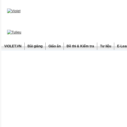
ViOLET.VN
Bài giảng
Giáo án
Đề thi & Kiểm tra
Tư liệu
E-Lea