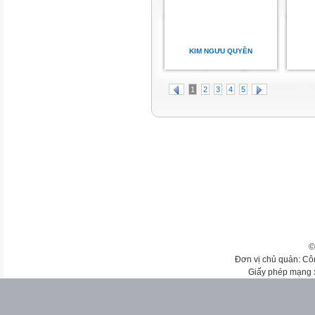
KIM NGƯU QUYỀN
1
2
3
4
5
©
Đơn vị chủ quản: Cô
Giấy phép mạng 