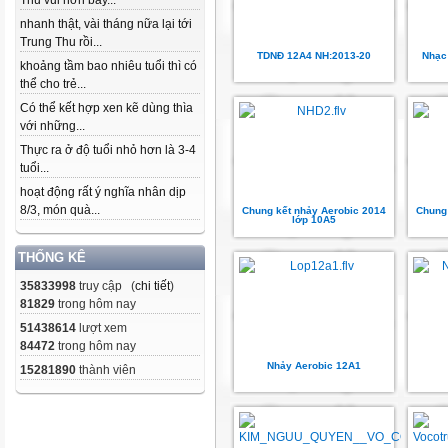
Thu vui hơn bây...
nhanh thật, vài tháng nữa lại tới
Trung Thu rồi...
TDNĐ 12A4 NH:2013-20
Nhạc
khoảng tầm bao nhiêu tuổi thì có
thể cho trẻ...
Có thể kết hợp xen kẽ dùng thìa
với những...
Thực ra ở độ tuổi nhỏ hơn là 3-4
tuổi...
hoạt động rất ý nghĩa nhân dịp
8/3, món quà...
Chung kết nhảy Aerobic 2014
Chung 
lớp 10A5
THỐNG KÊ
35833998
truy cập (
chi tiết
)
81829
trong hôm nay
51438614
lượt xem
84472
trong hôm nay
Nhảy Aerobic 12A1
15281890
thành viên