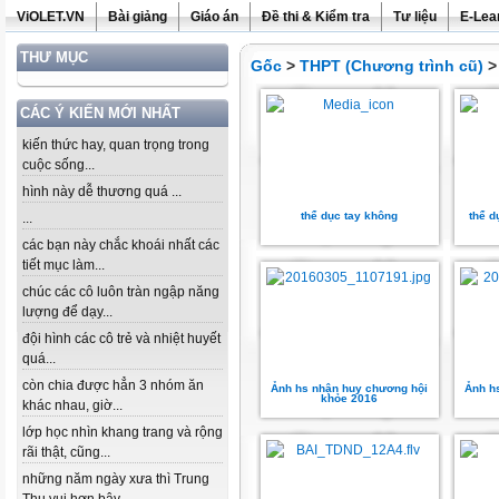
ViOLET.VN
Bài giảng
Giáo án
Đề thi & Kiểm tra
Tư liệu
E-Lea
THƯ MỤC
Gốc
>
THPT (Chương trình cũ)
CÁC Ý KIẾN MỚI NHẤT
kiến thức hay, quan trọng trong
cuộc sống...
hình này dễ thương quá ...
thể dục tay không
thể d
...
các bạn này chắc khoái nhất các
tiết mục làm...
chúc các cô luôn tràn ngập năng
lượng để dạy...
đội hình các cô trẻ và nhiệt huyết
quá...
còn chia được hẳn 3 nhóm ăn
Ảnh hs nhận huy chương hội
Ảnh h
khỏe 2016
khác nhau, giờ...
lớp học nhìn khang trang và rộng
rãi thật, cũng...
những năm ngày xưa thì Trung