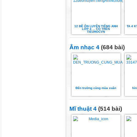
12 ĐỀ ÔN LUYỆN TIẾNG ANH
TA 4 K
LỚP 4 ... CÓ TRÊN
TIEUHOCVN
Âm nhạc 4
(684 bài)
Đến trường cùng mùa xuân
hì
Mĩ thuật 4
(514 bài)