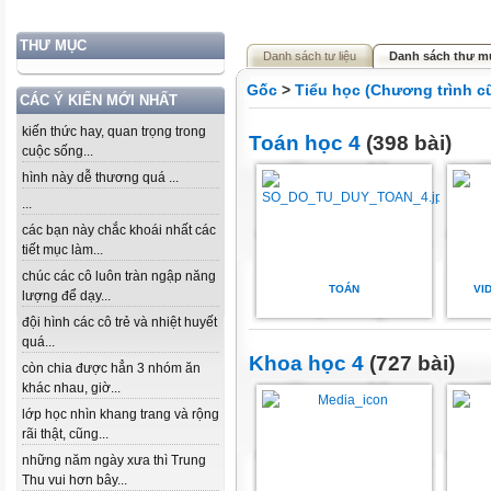
THƯ MỤC
Danh sách tư liệu
Danh sách thư m
Gốc
>
Tiểu học (Chương trình c
CÁC Ý KIẾN MỚI NHẤT
kiến thức hay, quan trọng trong
Toán học 4
(398 bài)
cuộc sống...
hình này dễ thương quá ...
...
các bạn này chắc khoái nhất các
tiết mục làm...
chúc các cô luôn tràn ngập năng
TOÁN
VI
lượng để dạy...
đội hình các cô trẻ và nhiệt huyết
quá...
Khoa học 4
(727 bài)
còn chia được hẳn 3 nhóm ăn
khác nhau, giờ...
lớp học nhìn khang trang và rộng
rãi thật, cũng...
những năm ngày xưa thì Trung
Thu vui hơn bây...