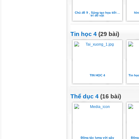
Chủ đề 9 , Sáng tạo họa tiết ...
hì
trí đồ vật
Tin học 4
(29 bài)
TIN HỌC 4
Tin họ
Thể dục 4
(16 bài)
Động tác lưng với gậy
Động