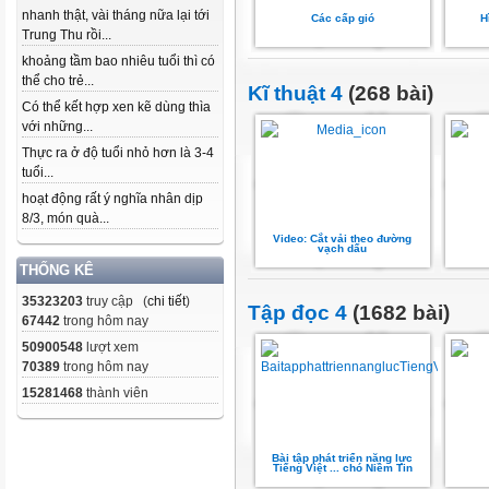
nhanh thật, vài tháng nữa lại tới
Các cấp gió
H
Trung Thu rồi...
khoảng tầm bao nhiêu tuổi thì có
thể cho trẻ...
Kĩ thuật 4
(268 bài)
Có thể kết hợp xen kẽ dùng thìa
với những...
Thực ra ở độ tuổi nhỏ hơn là 3-4
tuổi...
hoạt động rất ý nghĩa nhân dịp
8/3, món quà...
Video: Cắt vải theo đường
vạch dấu
THỐNG KÊ
35323203
truy cập (
chi tiết
)
Tập đọc 4
(1682 bài)
67442
trong hôm nay
50900548
lượt xem
70389
trong hôm nay
15281468
thành viên
Bài tập phát triển năng lực
Tiếng Việt ... chó Niềm Tin