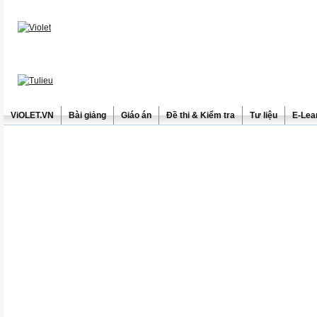
ViOLET.VN
Bài giảng
Giáo án
Đề thi & Kiểm tra
Tư liệu
E-Lea