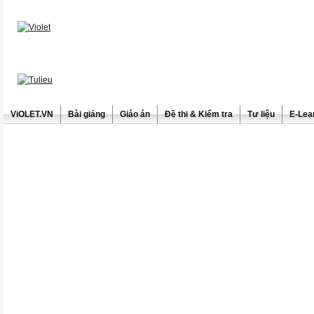
ViOLET.VN
Bài giảng
Giáo án
Đề thi & Kiểm tra
Tư liệu
E-Lea