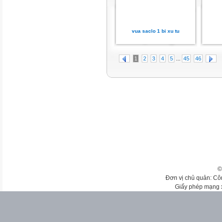
vua saclo 1 bi xu tu
...
1
2
3
4
5
45
46
©
Đơn vị chủ quản: Cô
Giấy phép mạng 