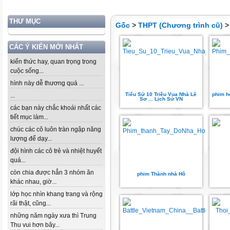
THƯ MỤC
Gốc
>
THPT (Chương trình cũ)
CÁC Ý KIẾN MỚI NHẤT
kiến thức hay, quan trọng trong
cuộc sống...
hình này dễ thương quá ...
Tiểu Sử 10 Triều Vua Nhà Lê
phim ho
...
Sơ ... Lịch Sử VN
các bạn này chắc khoái nhất các
tiết mục làm...
chúc các cô luôn tràn ngập năng
lượng để dạy...
đội hình các cô trẻ và nhiệt huyết
quá...
còn chia được hẳn 3 nhóm ăn
phim Thành nhà Hồ
khác nhau, giờ...
lớp học nhìn khang trang và rộng
rãi thật, cũng...
những năm ngày xưa thì Trung
Thu vui hơn bây...