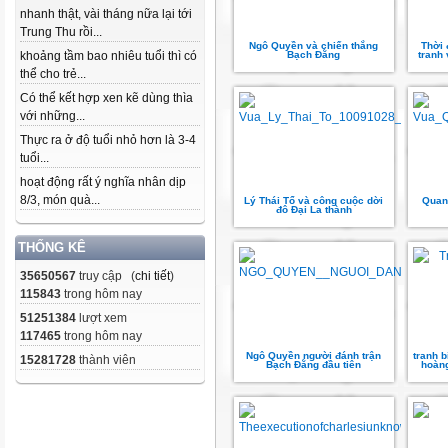
nhanh thật, vài tháng nữa lại tới
Trung Thu rồi...
Ngô Quyền và chiến thắng
Thời 
khoảng tầm bao nhiêu tuổi thì có
Bạch Đằng
tranh
thể cho trẻ...
Có thể kết hợp xen kẽ dùng thìa
với những...
Thực ra ở độ tuổi nhỏ hơn là 3-4
tuổi...
hoạt động rất ý nghĩa nhân dịp
8/3, món quà...
Lý Thái Tổ và công cuộc dời
Quan
đô Đại La thành
THỐNG KÊ
35650567
truy cập (
chi tiết
)
115843
trong hôm nay
51251384
lượt xem
117465
trong hôm nay
Ngô Quyền người đánh trận
tranh b
15281728
thành viên
Bạch Đằng đầu tiên
hoàn