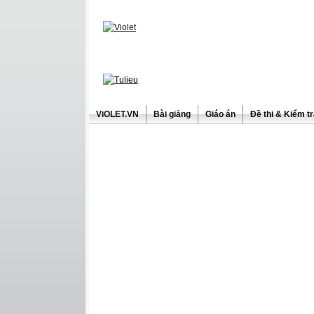
ViOLET.VN
Bài giảng
Giáo án
Đề thi & Kiểm t