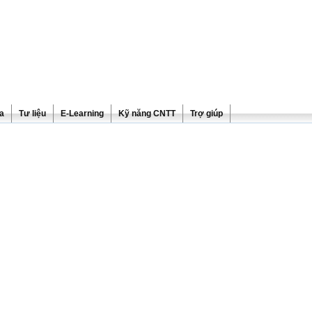
ra
Tư liệu
E-Learning
Kỹ năng CNTT
Trợ giúp