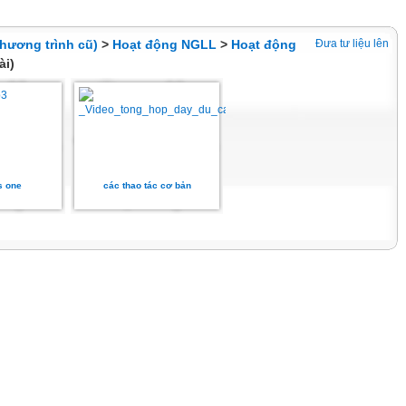
hương trình cũ)
>
Hoạt động NGLL
>
Hoạt động
Đưa tư liệu lên
ài)
s one
các thao tác cơ bản