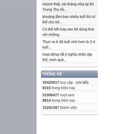
nhanh thật, vài tháng nữa lại tới
Trung Thu rồi...
khoảng tầm bao nhiêu tuổi thì có
thể cho trẻ...
Có thể kết hợp xen kẽ dùng thìa
với những...
Thực ra ở độ tuổi nhỏ hơn là 3-4
tuổi...
hoạt động rất ý nghĩa nhân dịp
8/3, món quà...
THỐNG KÊ
35425617
truy cập (
chi tiết
)
8315
trong hôm nay
51006477
lượt xem
8814
trong hôm nay
15281587
thành viên