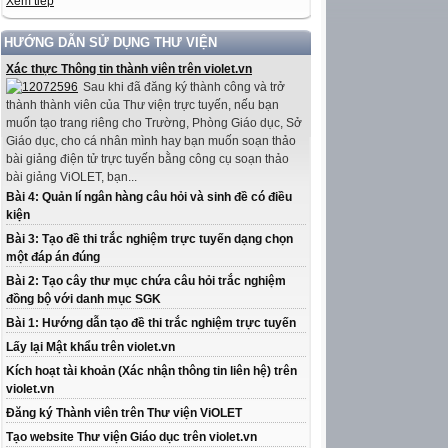
Xem tiếp
HƯỚNG DẪN SỬ DỤNG THƯ VIỆN
Xác thực Thông tin thành viên trên violet.vn
Sau khi đã đăng ký thành công và trở
thành thành viên của Thư viện trực tuyến, nếu bạn
muốn tạo trang riêng cho Trường, Phòng Giáo dục, Sở
Giáo dục, cho cá nhân mình hay bạn muốn soạn thảo
bài giảng điện tử trực tuyến bằng công cụ soạn thảo
bài giảng ViOLET, bạn...
Bài 4: Quản lí ngân hàng câu hỏi và sinh đề có điều
kiện
Bài 3: Tạo đề thi trắc nghiệm trực tuyến dạng chọn
một đáp án đúng
Bài 2: Tạo cây thư mục chứa câu hỏi trắc nghiệm
đồng bộ với danh mục SGK
Bài 1: Hướng dẫn tạo đề thi trắc nghiệm trực tuyến
Lấy lại Mật khẩu trên violet.vn
Kích hoạt tài khoản (Xác nhận thông tin liên hệ) trên
violet.vn
Đăng ký Thành viên trên Thư viện ViOLET
Tạo website Thư viện Giáo dục trên violet.vn