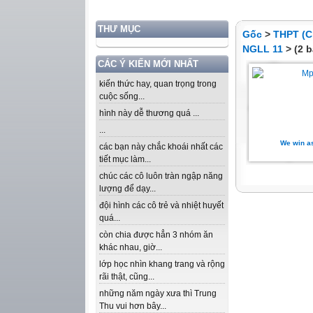
THƯ MỤC
Gốc
>
THPT (C
NGLL 11
> (2 b
CÁC Ý KIẾN MỚI NHẤT
kiến thức hay, quan trọng trong
cuộc sống...
hình này dễ thương quá ...
...
We win a
các bạn này chắc khoái nhất các
tiết mục làm...
chúc các cô luôn tràn ngập năng
lượng để dạy...
đội hình các cô trẻ và nhiệt huyết
quá...
còn chia được hẳn 3 nhóm ăn
khác nhau, giờ...
lớp học nhìn khang trang và rộng
rãi thật, cũng...
những năm ngày xưa thì Trung
Thu vui hơn bây...