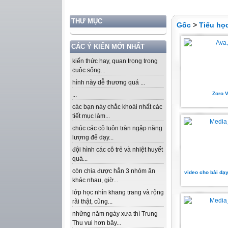
THƯ MỤC
Gốc
>
Tiểu họ
CÁC Ý KIẾN MỚI NHẤT
kiến thức hay, quan trọng trong
cuộc sống...
hình này dễ thương quá ...
Zoro 
...
các bạn này chắc khoái nhất các
tiết mục làm...
chúc các cô luôn tràn ngập năng
lượng để dạy...
đội hình các cô trẻ và nhiệt huyết
quá...
còn chia được hẳn 3 nhóm ăn
video cho bài dạy
khác nhau, giờ...
lớp học nhìn khang trang và rộng
rãi thật, cũng...
những năm ngày xưa thì Trung
Thu vui hơn bây...