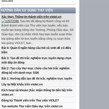
Xem tiếp
HƯỚNG DẪN SỬ DỤNG THƯ VIỆN
Xác thực Thông tin thành viên trên violet.vn
Sau khi đã đăng ký thành công và trở
thành thành viên của Thư viện trực tuyến, nếu bạn
muốn tạo trang riêng cho Trường, Phòng Giáo dục, Sở
Giáo dục, cho cá nhân mình hay bạn muốn soạn thảo
bài giảng điện tử trực tuyến bằng công cụ soạn thảo
bài giảng ViOLET, bạn...
Bài 4: Quản lí ngân hàng câu hỏi và sinh đề có điều
kiện
Bài 3: Tạo đề thi trắc nghiệm trực tuyến dạng chọn
một đáp án đúng
Bài 2: Tạo cây thư mục chứa câu hỏi trắc nghiệm
đồng bộ với danh mục SGK
Bài 1: Hướng dẫn tạo đề thi trắc nghiệm trực tuyến
Lấy lại Mật khẩu trên violet.vn
Kích hoạt tài khoản (Xác nhận thông tin liên hệ) trên
violet.vn
Đăng ký Thành viên trên Thư viện ViOLET
Tạo website Thư viện Giáo dục trên violet.vn