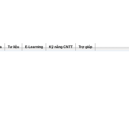
ra
Tư liệu
E-Learning
Kỹ năng CNTT
Trợ giúp