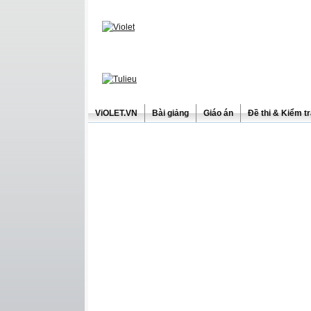
ViOLET.VN
Bài giảng
Giáo án
Đề thi & Kiểm t