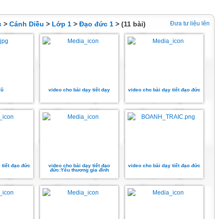
c
>
Cánh Diều
>
Lớp 1
>
Đạo đức 1
> (11 bài)
Đưa tư liệu lên
Vũ
video cho bài dạy tiết dạy
video cho bài dạy tiết đạo đức
 tiết đạo đức
video cho bài dạy tiết đạo
video cho bài dạy tiết đạo đức
đức:Yêu thương gia đình