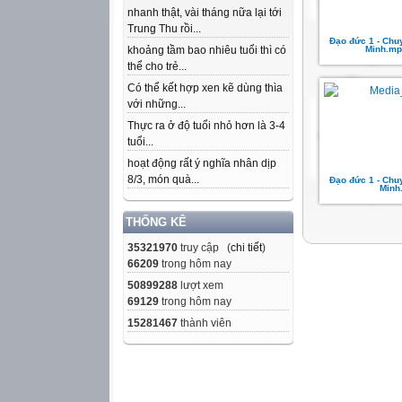
nhanh thật, vài tháng nữa lại tới
Trung Thu rồi...
Đạo đức 1 - Chu
khoảng tầm bao nhiêu tuổi thì có
Minh.mp
thể cho trẻ...
Có thể kết hợp xen kẽ dùng thìa
với những...
Thực ra ở độ tuổi nhỏ hơn là 3-4
tuổi...
hoạt động rất ý nghĩa nhân dịp
8/3, món quà...
Đạo đức 1 - Chu
Minh
THỐNG KÊ
35321970
truy cập (
chi tiết
)
66209
trong hôm nay
50899288
lượt xem
69129
trong hôm nay
15281467
thành viên