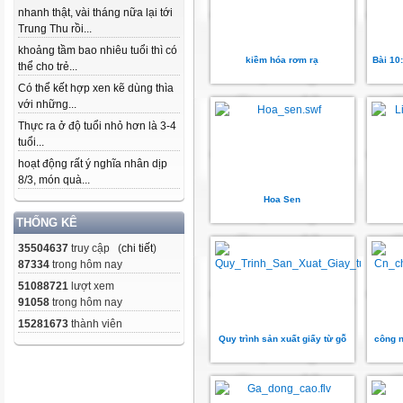
nhanh thật, vài tháng nữa lại tới
Trung Thu rồi...
khoảng tầm bao nhiêu tuổi thì có
kiềm hóa rơm rạ
Bài 10
thể cho trẻ...
Có thể kết hợp xen kẽ dùng thìa
với những...
Thực ra ở độ tuổi nhỏ hơn là 3-4
tuổi...
hoạt động rất ý nghĩa nhân dịp
8/3, món quà...
Hoa Sen
THỐNG KÊ
35504637
truy cập (
chi tiết
)
87334
trong hôm nay
51088721
lượt xem
91058
trong hôm nay
15281673
thành viên
Quy trình sản xuất giấy từ gỗ
công n