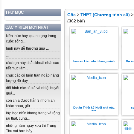
THƯ MỤC
Gốc
>
THPT (Chương trình cũ)
(362 bài)
CÁC Ý KIẾN MỚI NHẤT
kiến thức hay, quan trọng trong
cuộc sống...
hình này dễ thương quá ...
...
ban an kieu nhat thong minh
Dự án
các bạn này chắc khoái nhất các
tiết mục làm...
chúc các cô luôn tràn ngập năng
lượng để dạy...
đội hình các cô trẻ và nhiệt huyết
quá...
còn chia được hẳn 3 nhóm ăn
khác nhau, giờ...
Dự án Thiết kế Ngôi nhà của
s
em
lớp học nhìn khang trang và rộng
rãi thật, cũng...
những năm ngày xưa thì Trung
Thu vui hơn bây...