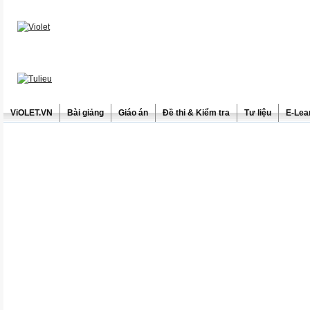
ViOLET.VN
Bài giảng
Giáo án
Đề thi & Kiểm tra
Tư liệu
E-Lea