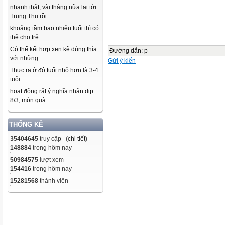
nhanh thật, vài tháng nữa lại tới
Trung Thu rồi...
khoảng tầm bao nhiêu tuổi thì có
thể cho trẻ...
Có thể kết hợp xen kẽ dùng thìa
Đường dẫn
:
p
với những...
Gửi ý kiến
Thực ra ở độ tuổi nhỏ hơn là 3-4
tuổi...
hoạt động rất ý nghĩa nhân dịp
8/3, món quà...
THỐNG KÊ
35404645
truy cập (
chi tiết
)
148884
trong hôm nay
50984575
lượt xem
154416
trong hôm nay
15281568
thành viên