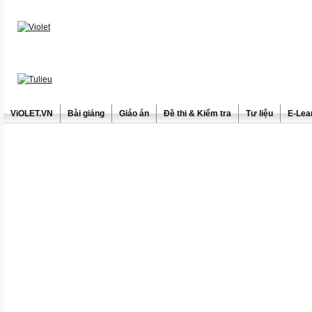
ViOLET.VN
Bài giảng
Giáo án
Đề thi & Kiểm tra
Tư liệu
E-Lea