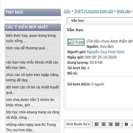
Gốc
>
THPT (Chương trình cũ)
>
Ngữ văn
THƯ MỤC
Văn học
CÁC Ý KIẾN MỚI NHẤT
Văn học
kiến thức hay, quan trọng trong
cuộc sống...
(
Tài liệu chưa được thẩm đị
Nguồn:
Sưu tầm
hình này dễ thương quá ...
Người gửi:
Nguyễn Duy Hoài Nam
...
Ngày gửi:
00h:30' 25-10-2020
các bạn này chắc khoái nhất các
Dung lượng:
50.9 KB
tiết mục làm...
Số lượt tải:
4
Mô tả:
chúc các cô luôn tràn ngập năng
lượng để dạy...
Số lượt thích:
0 người
đội hình các cô trẻ và nhiệt huyết
quá...
còn chia được hẳn 3 nhóm ăn
khác nhau, giờ...
lớp học nhìn khang trang và rộng
rãi thật, cũng...
Kích thước font
những năm ngày xưa thì Trung
Thu vui hơn bây...