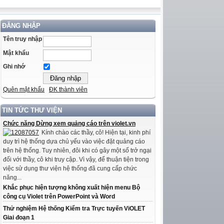
ĐĂNG NHẬP
Tên truy nhập
Mật khẩu
Ghi nhớ
Quên mật khẩu
ĐK thành viên
TIN TỨC THƯ VIỆN
Chức năng Dừng xem quảng cáo trên violet.vn
Kính chào các thầy, cô! Hiện tại, kinh phí
duy trì hệ thống dựa chủ yếu vào việc đặt quảng cáo
trên hệ thống. Tuy nhiên, đôi khi có gây một số trở ngại
đối với thầy, cô khi truy cập. Vì vậy, để thuận tiện trong
việc sử dụng thư viện hệ thống đã cung cấp chức
năng...
Khắc phục hiện tượng không xuất hiện menu Bộ
công cụ Violet trên PowerPoint và Word
Thử nghiệm Hệ thống Kiểm tra Trực tuyến ViOLET
Giai đoạn 1