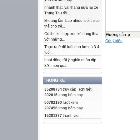
Thu vui hơn bây...
nhanh thật, vài tháng nữa lại tới
Trung Thu rồi...
khoảng tầm bao nhiêu tuổi thì có
thể cho trẻ...
Có thể kết hợp xen kẽ dùng thìa
Đường dẫn
:
p
với những...
Gửi ý kiến
Thực ra ở độ tuổi nhỏ hơn là 3-4
tuổi...
hoạt động rất ý nghĩa nhân dịp
8/3, món quà...
THỐNG KÊ
35208734
truy cập (
chi tiết
)
202016
trong hôm nay
50782190
lượt xem
207456
trong hôm nay
15281377
thành viên