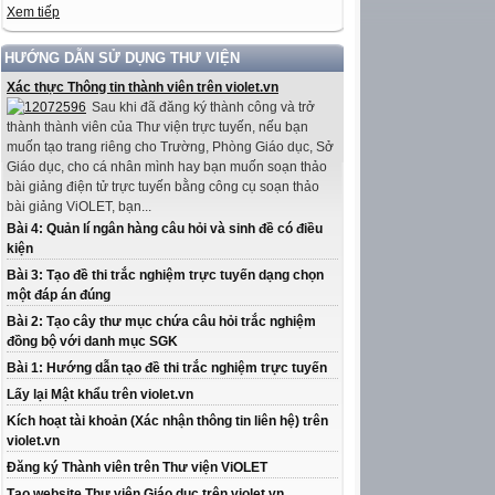
Xem tiếp
HƯỚNG DẪN SỬ DỤNG THƯ VIỆN
Xác thực Thông tin thành viên trên violet.vn
Sau khi đã đăng ký thành công và trở
thành thành viên của Thư viện trực tuyến, nếu bạn
muốn tạo trang riêng cho Trường, Phòng Giáo dục, Sở
Giáo dục, cho cá nhân mình hay bạn muốn soạn thảo
bài giảng điện tử trực tuyến bằng công cụ soạn thảo
bài giảng ViOLET, bạn...
Bài 4: Quản lí ngân hàng câu hỏi và sinh đề có điều
kiện
Bài 3: Tạo đề thi trắc nghiệm trực tuyến dạng chọn
một đáp án đúng
Bài 2: Tạo cây thư mục chứa câu hỏi trắc nghiệm
đồng bộ với danh mục SGK
Bài 1: Hướng dẫn tạo đề thi trắc nghiệm trực tuyến
Lấy lại Mật khẩu trên violet.vn
Kích hoạt tài khoản (Xác nhận thông tin liên hệ) trên
violet.vn
Đăng ký Thành viên trên Thư viện ViOLET
Tạo website Thư viện Giáo dục trên violet.vn