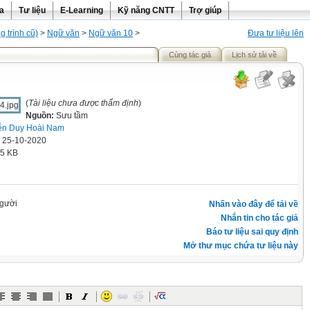
ra
Tư liệu
E-Learning
Kỹ năng CNTT
Trợ giúp
 trình cũ)
>
Ngữ văn
>
Ngữ văn 10
>
Đưa tư liệu lên
Cùng tác giả
Lịch sử tải về
(
Tài liệu chưa được thẩm định
)
Nguồn:
Sưu tầm
ễn Duy Hoài Nam
' 25-10-2020
.5 KB
gười
Nhấn vào đây để tải về
Nhắn tin cho tác giả
Báo tư liệu sai quy định
Mở thư mục chứa tư liệu này