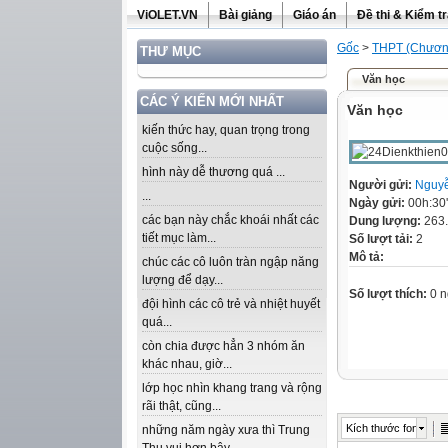
ViOLET.VN
Bài giảng
Giáo án
Đề thi & Kiểm t
Gốc
>
THPT (Chương
THƯ MỤC
Văn học
CÁC Ý KIẾN MỚI NHẤT
Văn học
kiến thức hay, quan trọng trong
cuộc sống...
hình này dễ thương quá ...
Người gửi:
Nguy
...
Ngày gửi:
00h:30
các bạn này chắc khoái nhất các
Dung lượng:
263
tiết mục làm...
Số lượt tải:
2
Mô tả:
chúc các cô luôn tràn ngập năng
lượng để dạy...
Số lượt thích:
0 n
đội hình các cô trẻ và nhiệt huyết
quá...
còn chia được hẳn 3 nhóm ăn
khác nhau, giờ...
lớp học nhìn khang trang và rộng
rãi thật, cũng...
Kích thước font
những năm ngày xưa thì Trung