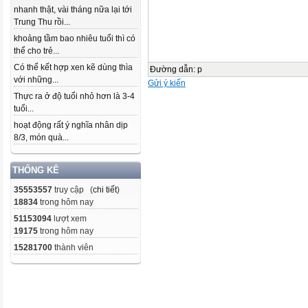
nhanh thật, vài tháng nữa lại tới
Trung Thu rồi...
khoảng tầm bao nhiêu tuổi thì có
thể cho trẻ...
Có thể kết hợp xen kẽ dùng thìa
Đường dẫn
:
p
với những...
Gửi ý kiến
Thực ra ở độ tuổi nhỏ hơn là 3-4
tuổi...
hoạt động rất ý nghĩa nhân dịp
8/3, món quà...
THỐNG KÊ
35553557
truy cập (
chi tiết
)
18834
trong hôm nay
51153094
lượt xem
19175
trong hôm nay
15281700
thành viên