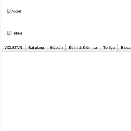
ViOLET.VN
Bài giảng
Giáo án
Đề thi & Kiểm tra
Tư liệu
E-Lea