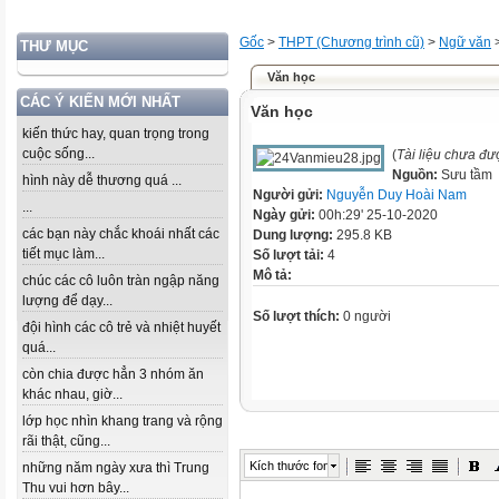
Gốc
>
THPT (Chương trình cũ)
>
Ngữ văn
THƯ MỤC
Văn học
CÁC Ý KIẾN MỚI NHẤT
Văn học
kiến thức hay, quan trọng trong
cuộc sống...
(
Tài liệu chưa đư
Nguồn:
Sưu tầm
hình này dễ thương quá ...
Người gửi:
Nguyễn Duy Hoài Nam
...
Ngày gửi:
00h:29' 25-10-2020
các bạn này chắc khoái nhất các
Dung lượng:
295.8 KB
tiết mục làm...
Số lượt tải:
4
Mô tả:
chúc các cô luôn tràn ngập năng
lượng để dạy...
Số lượt thích:
0 người
đội hình các cô trẻ và nhiệt huyết
quá...
còn chia được hẳn 3 nhóm ăn
khác nhau, giờ...
lớp học nhìn khang trang và rộng
rãi thật, cũng...
Kích thước font
những năm ngày xưa thì Trung
Thu vui hơn bây...