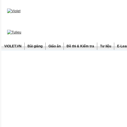
ViOLET.VN
Bài giảng
Giáo án
Đề thi & Kiểm tra
Tư liệu
E-Lea