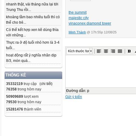
nhanh thật, vài tháng nữa lại tới
Trung Thu rồi...
the summit
khoảng tầm bao nhiêu tuổi thì có
majestic city
thể cho trẻ...
vinaconex diamond tower
Có thể kết hợp xen kẽ dùng thìa
Minh Thành
@ 17h:55p 12/08/25
với những...
Thực ra ở độ tuổi nhỏ hơn là 3-4
tuổi...
Kích thước font
hoạt động rất ý nghĩa nhân dịp
8/3, món quà...
THỐNG KÊ
35332119
truy cập (
chi tiết
)
76358
trong hôm nay
Đường dẫn
:
p
50909689
lượt xem
Gửi ý kiến
79530
trong hôm nay
15281476
thành viên