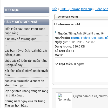
Gốc
>
THPT (Chương trình cũ)
>
Tiếng An
THƯ MỤC
Undersea world
CÁC Ý KIẾN MỚI NHẤT
Undersea world
kiến thức hay, quan trọng trong
cuộc sống...
Nguồn:
Tiếng Anh 10 bài 9 trang 94
Người gửi:
Trương Hoàng Anh
(
trang ri
hình này dễ thương quá ...
Ngày gửi:
13h:51' 31-07-2007
...
Dung lượng:
236.6 KB
các bạn này chắc khoái nhất các
Số lượt tải:
81
tiết mục làm...
Mô tả:
chúc các cô luôn tràn ngập năng
Số lượt thích:
0 người
lượng để dạy...
đội hình các cô trẻ và nhiệt huyết
quá...
còn chia được hẳn 3 nhóm ăn
khác nhau, giờ...
lớp học nhìn khang trang và rộng
rãi thật, cũng...
Quyền hạn của xã, phường
những năm ngày xưa thì Trung
Thu vui hơn bây...