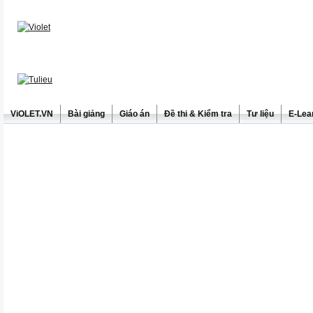
ViOLET.VN
Bài giảng
Giáo án
Đề thi & Kiểm tra
Tư liệu
E-Lea