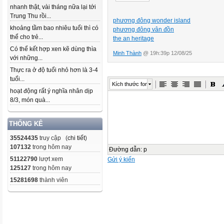
nhanh thật, vài tháng nữa lại tới
Trung Thu rồi...
phương đông wonder island
khoảng tầm bao nhiêu tuổi thì có
phương đông vân đồn
thể cho trẻ...
the an heritage
Có thể kết hợp xen kẽ dùng thìa
Minh Thành
@ 19h:39p 12/08/25
với những...
Thực ra ở độ tuổi nhỏ hơn là 3-4
tuổi...
Kích thước font
hoạt động rất ý nghĩa nhân dịp
8/3, món quà...
THỐNG KÊ
35524435
truy cập (
chi tiết
)
107132
trong hôm nay
Đường dẫn
:
p
51122790
lượt xem
Gửi ý kiến
125127
trong hôm nay
15281698
thành viên