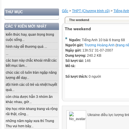
Gốc
>
THPT (Chương trình cũ)
>
Tiếng An
THƯ MỤC
The weekend
CÁC Ý KIẾN MỚI NHẤT
The weekend
kiến thức hay, quan trọng trong
cuộc sống...
Nguồn:
Tiếng Anh 10 bài 6 trang 68
Người gửi:
Trương Hoàng Anh
(
trang ri
hình này dễ thương quá ...
Ngày gửi:
13h:51' 31-07-2007
...
Dung lượng:
240.2 KB
các bạn này chắc khoái nhất các
Số lượt tải:
146
tiết mục làm...
Mô tả:
chúc các cô luôn tràn ngập năng
Số lượt thích:
0 người
lượng để dạy...
đội hình các cô trẻ và nhiệt huyết
quá...
còn chia được hẳn 3 nhóm ăn
khác nhau, giờ...
lớp học nhìn khang trang và rộng
rãi thật, cũng...
Ukraine điều lực lượng t
những năm ngày xưa thì Trung
Thu vui hơn bây...