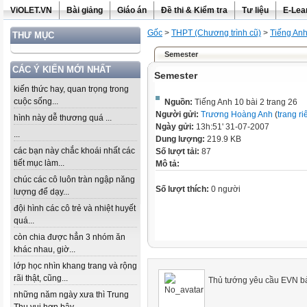
ViOLET.VN
Bài giảng
Giáo án
Đề thi & Kiểm tra
Tư liệu
E-Lea
Gốc
>
THPT (Chương trình cũ)
>
Tiếng An
THƯ MỤC
Semester
CÁC Ý KIẾN MỚI NHẤT
Semester
kiến thức hay, quan trọng trong
cuộc sống...
Nguồn:
Tiếng Anh 10 bài 2 trang 26
Người gửi:
Trương Hoàng Anh
(
trang ri
hình này dễ thương quá ...
Ngày gửi:
13h:51' 31-07-2007
...
Dung lượng:
219.9 KB
các bạn này chắc khoái nhất các
Số lượt tải:
87
tiết mục làm...
Mô tả:
chúc các cô luôn tràn ngập năng
Số lượt thích:
0 người
lượng để dạy...
đội hình các cô trẻ và nhiệt huyết
quá...
còn chia được hẳn 3 nhóm ăn
khác nhau, giờ...
lớp học nhìn khang trang và rộng
rãi thật, cũng...
Thủ tướng yêu cầu EVN bả
những năm ngày xưa thì Trung