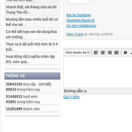
Thu vui hơn bây...
nhanh thật, vài tháng nữa lại tới
Trung Thu rồi...
the an heritage
khoảng tầm bao nhiêu tuổi thì có
bluegem thanh trì
thể cho trẻ...
an zen residences
Có thể kết hợp xen kẽ dùng thìa
Minh Thành
@ 18h:03p 11/08/25
với những...
Thực ra ở độ tuổi nhỏ hơn là 3-4
tuổi...
Kích thước font
hoạt động rất ý nghĩa nhân dịp
8/3, món quà...
THỐNG KÊ
35843102
truy cập (
chi tiết
)
90933
trong hôm nay
Đường dẫn
:
p
51448033
lượt xem
Gửi ý kiến
93891
trong hôm nay
15281899
thành viên