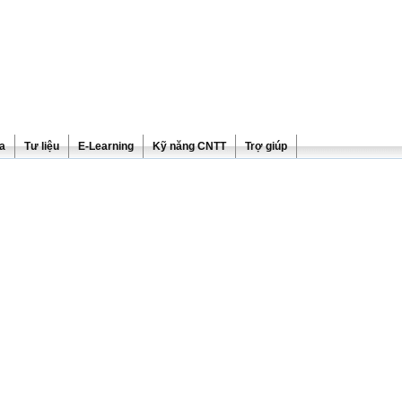
ra
Tư liệu
E-Learning
Kỹ năng CNTT
Trợ giúp