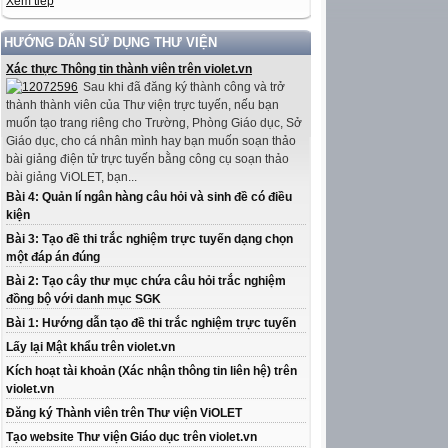
Xem tiếp
HƯỚNG DẪN SỬ DỤNG THƯ VIỆN
Xác thực Thông tin thành viên trên violet.vn
Sau khi đã đăng ký thành công và trở
thành thành viên của Thư viện trực tuyến, nếu bạn
muốn tạo trang riêng cho Trường, Phòng Giáo dục, Sở
Giáo dục, cho cá nhân mình hay bạn muốn soạn thảo
bài giảng điện tử trực tuyến bằng công cụ soạn thảo
bài giảng ViOLET, bạn...
Bài 4: Quản lí ngân hàng câu hỏi và sinh đề có điều
kiện
Bài 3: Tạo đề thi trắc nghiệm trực tuyến dạng chọn
một đáp án đúng
Bài 2: Tạo cây thư mục chứa câu hỏi trắc nghiệm
đồng bộ với danh mục SGK
Bài 1: Hướng dẫn tạo đề thi trắc nghiệm trực tuyến
Lấy lại Mật khẩu trên violet.vn
Kích hoạt tài khoản (Xác nhận thông tin liên hệ) trên
violet.vn
Đăng ký Thành viên trên Thư viện ViOLET
Tạo website Thư viện Giáo dục trên violet.vn