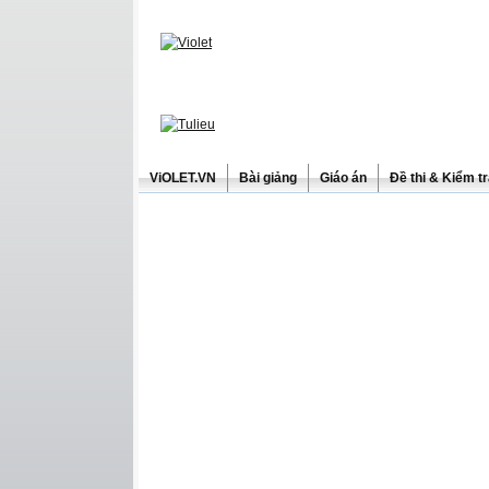
ViOLET.VN
Bài giảng
Giáo án
Đề thi & Kiểm t