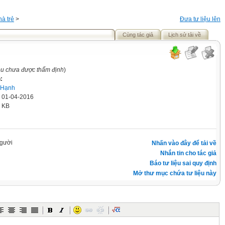
à trẻ
>
Đưa tư liệu lên
Cùng tác giả
Lịch sử tải về
iệu chưa được thẩm định
)
:
 Hạnh
' 01-04-2016
8 KB
gười
Nhấn vào đây để tải về
Nhắn tin cho tác giả
Báo tư liệu sai quy định
Mở thư mục chứa tư liệu này