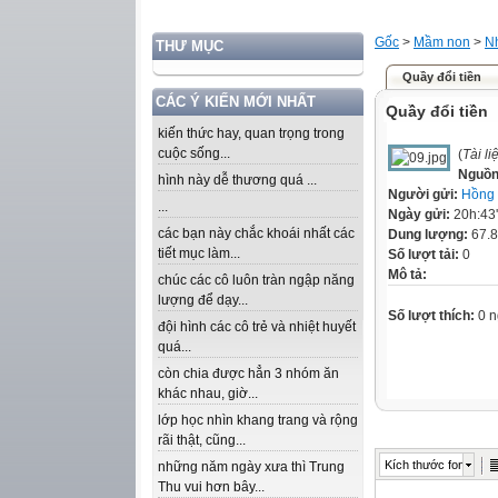
Gốc
>
Mầm non
>
Nh
THƯ MỤC
Quầy đổi tiền
CÁC Ý KIẾN MỚI NHẤT
Quầy đổi tiền
kiến thức hay, quan trọng trong
cuộc sống...
(
Tài l
Nguồn
hình này dễ thương quá ...
Người gửi:
Hồng
...
Ngày gửi:
20h:43
các bạn này chắc khoái nhất các
Dung lượng:
67.
tiết mục làm...
Số lượt tải:
0
Mô tả:
chúc các cô luôn tràn ngập năng
lượng để dạy...
Số lượt thích:
0 n
đội hình các cô trẻ và nhiệt huyết
quá...
còn chia được hẳn 3 nhóm ăn
khác nhau, giờ...
lớp học nhìn khang trang và rộng
rãi thật, cũng...
Kích thước font
những năm ngày xưa thì Trung
Thu vui hơn bây...