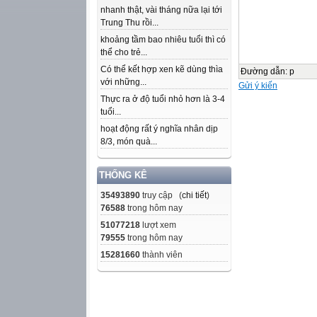
nhanh thật, vài tháng nữa lại tới
Trung Thu rồi...
khoảng tầm bao nhiêu tuổi thì có
thể cho trẻ...
Có thể kết hợp xen kẽ dùng thìa
Đường dẫn
:
p
với những...
Gửi ý kiến
Thực ra ở độ tuổi nhỏ hơn là 3-4
tuổi...
hoạt động rất ý nghĩa nhân dịp
8/3, món quà...
THỐNG KÊ
35493890
truy cập (
chi tiết
)
76588
trong hôm nay
51077218
lượt xem
79555
trong hôm nay
15281660
thành viên