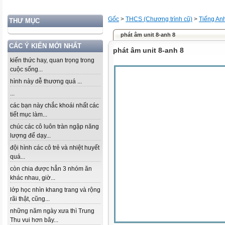
Gốc
>
THCS (Chương trình cũ)
>
Tiếng An
THƯ MỤC
phát âm unit 8-anh 8
CÁC Ý KIẾN MỚI NHẤT
phát âm unit 8-anh 8
kiến thức hay, quan trọng trong
cuộc sống...
hình này dễ thương quá ...
...
các bạn này chắc khoái nhất các
tiết mục làm...
chúc các cô luôn tràn ngập năng
lượng để dạy...
đội hình các cô trẻ và nhiệt huyết
quá...
còn chia được hẳn 3 nhóm ăn
khác nhau, giờ...
lớp học nhìn khang trang và rộng
rãi thật, cũng...
những năm ngày xưa thì Trung
Thu vui hơn bây...