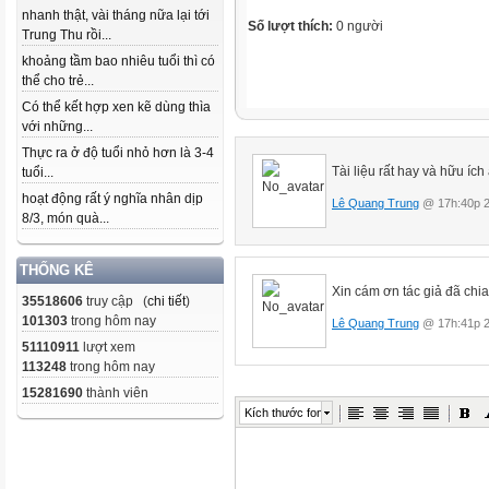
nhanh thật, vài tháng nữa lại tới
Số lượt thích:
0 người
Trung Thu rồi...
khoảng tầm bao nhiêu tuổi thì có
thể cho trẻ...
Có thể kết hợp xen kẽ dùng thìa
với những...
Thực ra ở độ tuổi nhỏ hơn là 3-4
Tài liệu rất hay và hữu ích 
tuổi...
hoạt động rất ý nghĩa nhân dịp
Lê Quang Trung
@ 17h:40p 2
8/3, món quà...
THỐNG KÊ
Xin cám ơn tác giả đã chi
35518606
truy cập (
chi tiết
)
101303
trong hôm nay
Lê Quang Trung
@ 17h:41p 2
51110911
lượt xem
113248
trong hôm nay
15281690
thành viên
Kích thước font