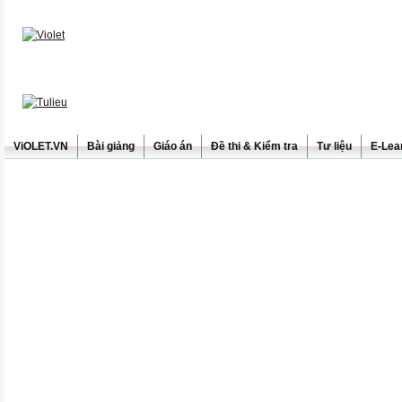
ViOLET.VN
Bài giảng
Giáo án
Đề thi & Kiểm tra
Tư liệu
E-Lea