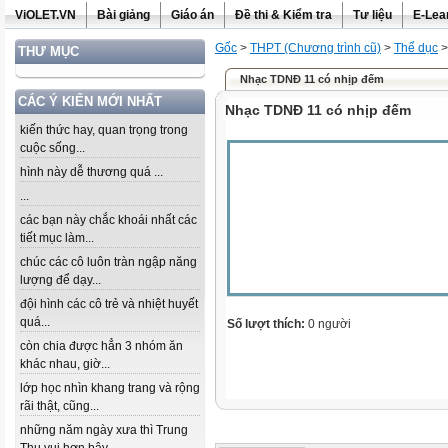
ViOLET.VN
Bài giảng
Giáo án
Đề thi & Kiểm tra
Tư liệu
E-Lea
Gốc
>
THPT (Chương trình cũ)
>
Thể dục
THƯ MỤC
Nhạc TDNĐ 11 có nhịp đếm
CÁC Ý KIẾN MỚI NHẤT
Nhạc TDNĐ 11 có nhịp đếm
kiến thức hay, quan trọng trong
cuộc sống...
hình này dễ thương quá ...
...
các bạn này chắc khoái nhất các
tiết mục làm...
chúc các cô luôn tràn ngập năng
lượng để dạy...
đội hình các cô trẻ và nhiệt huyết
quá...
Số lượt thích:
0 người
còn chia được hẳn 3 nhóm ăn
khác nhau, giờ...
lớp học nhìn khang trang và rộng
rãi thật, cũng...
những năm ngày xưa thì Trung