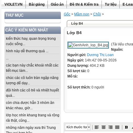
ViOLET.VN
Bài giảng
Giáo án
Đề thi & Kiểm tra
Tư liệu
E-Lea
Gốc
>
Mầm non
>
Chồi
>
THƯ MỤC
Lớp B4
CÁC Ý KIẾN MỚI NHẤT
Lớp B4
kiến thức hay, quan trọng trong
cuộc sống...
(
Tài liệu chư
Nguồn:
hình này dễ thương quá ...
Người gửi:
Dương Thị Loan
...
Ngày gửi:
14h:42' 09-05-2026
các bạn này chắc khoái nhất các
Dung lượng:
404.2 KB
tiết mục làm...
Số lượt tải:
0
Mô tả:
chúc các cô luôn tràn ngập năng
lượng để dạy...
Số lượt thích:
0 người
đội hình các cô trẻ và nhiệt huyết
quá...
còn chia được hẳn 3 nhóm ăn
khác nhau, giờ...
lớp học nhìn khang trang và rộng
rãi thật, cũng...
Kích thước font
những năm ngày xưa thì Trung