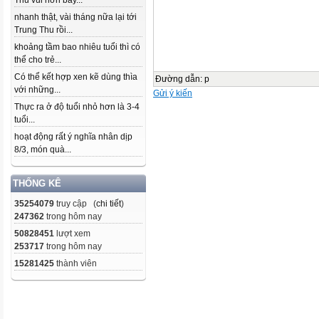
Thu vui hơn bây...
nhanh thật, vài tháng nữa lại tới
Trung Thu rồi...
khoảng tầm bao nhiêu tuổi thì có
thể cho trẻ...
Có thể kết hợp xen kẽ dùng thìa
Đường dẫn
:
p
với những...
Gửi ý kiến
Thực ra ở độ tuổi nhỏ hơn là 3-4
tuổi...
hoạt động rất ý nghĩa nhân dịp
8/3, món quà...
THỐNG KÊ
35254079
truy cập (
chi tiết
)
247362
trong hôm nay
50828451
lượt xem
253717
trong hôm nay
15281425
thành viên