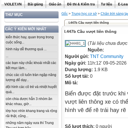
ViOLET.VN
Bài giảng
Giáo án
Đề thi & Kiểm tra
Tư liệu
E-Lea
Gốc
>
Trung học cơ sở
>
Chân trời sáng tạ
THƯ MỤC
I.447b Cầu vượt liên thông
CÁC Ý KIẾN MỚI NHẤT
I.447b Cầu vượt liên thông
kiến thức hay, quan trọng trong
cuộc sống...
(
Tài liệu chưa được
hình này dễ thương quá ...
Nguồn:
...
Người gửi:
TNT Community
Ngày gửi:
11h:12' 09-05-2026
các bạn này chắc khoái nhất các
tiết mục làm...
Dung lượng:
1.9 KB
chúc các cô luôn tràn ngập năng
Số lượt tải:
0
lượng để dạy...
Mô tả:
đội hình các cô trẻ và nhiệt huyết
quá...
Biển được đặt trước khi v
còn chia được hẳn 3 nhóm ăn
vượt liên thông xe có t
khác nhau, giờ...
hình vẽ để rẽ trái hay rẽ
lớp học nhìn khang trang và rộng
rãi thật, cũng...
những năm ngày xưa thì Trung
Số lượt thích:
0 người