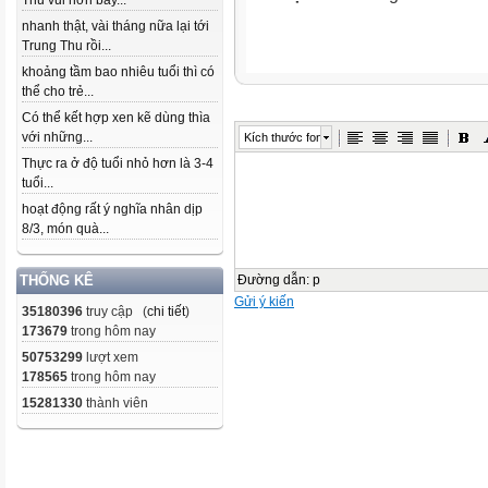
Thu vui hơn bây...
nhanh thật, vài tháng nữa lại tới
Trung Thu rồi...
khoảng tầm bao nhiêu tuổi thì có
thể cho trẻ...
Có thể kết hợp xen kẽ dùng thìa
với những...
Kích thước font
Thực ra ở độ tuổi nhỏ hơn là 3-4
tuổi...
hoạt động rất ý nghĩa nhân dịp
8/3, món quà...
Đường dẫn
:
p
THỐNG KÊ
Gửi ý kiến
35180396
truy cập (
chi tiết
)
173679
trong hôm nay
50753299
lượt xem
178565
trong hôm nay
15281330
thành viên