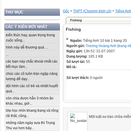
Gốc
>
THPT (Chương trình cũ)
>
Tiếng An
THƯ MỤC
Fishing
CÁC Ý KIẾN MỚI NHẤT
Fishing
kiến thức hay, quan trọng trong
cuộc sống...
Nguồn:
Tiếng Anh 10 bài 1 trang 20
Người gửi:
Trương Hoàng Anh
(
trang ri
hình này dễ thương quá ...
Ngày gửi:
13h:51' 31-07-2007
...
Dung lượng:
165.1 KB
các bạn này chắc khoái nhất các
Số lượt tải:
55
tiết mục làm...
Mô tả:
chúc các cô luôn tràn ngập năng
Số lượt thích:
0 người
lượng để dạy...
đội hình các cô trẻ và nhiệt huyết
quá...
còn chia được hẳn 3 nhóm ăn
khác nhau, giờ...
lớp học nhìn khang trang và rộng
rãi thật, cũng...
Một luật sư bào chữa miễn 
những năm ngày xưa thì Trung
Thu vui hơn bây...