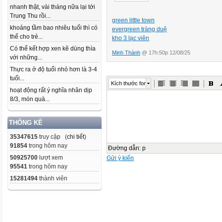
nhanh thật, vài tháng nữa lại tới
Trung Thu rồi...
green little town
khoảng tầm bao nhiêu tuổi thì có
evergreen tràng duệ
thể cho trẻ...
kho 3 lạc viên
Có thể kết hợp xen kẽ dùng thìa
Minh Thành
@ 17h:50p 12/08/25
với những...
Thực ra ở độ tuổi nhỏ hơn là 3-4
tuổi...
Kích thước font
hoạt động rất ý nghĩa nhân dịp
8/3, món quà...
THỐNG KÊ
35347615
truy cập (
chi tiết
)
91854
trong hôm nay
Đường dẫn
:
p
50925700
lượt xem
Gửi ý kiến
95541
trong hôm nay
15281494
thành viên