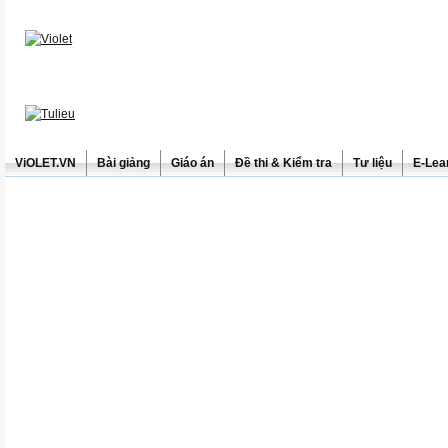
ViOLET.VN
Bài giảng
Giáo án
Đề thi & Kiểm tra
Tư liệu
E-Lea