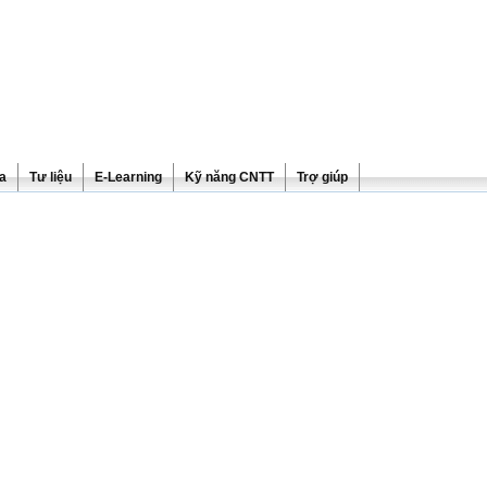
ra
Tư liệu
E-Learning
Kỹ năng CNTT
Trợ giúp