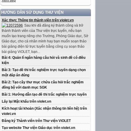
Xem tiếp
HƯỚNG DẪN SỬ DỤNG THƯ VIỆN
Xác thực Thông tin thành viên trên violet.vn
Sau khi đã đăng ký thành công và trở
thành thành viên của Thư viện trực tuyến, nếu bạn
muốn tạo trang riêng cho Trường, Phòng Giáo dục, Sở
Giáo dục, cho cá nhân mình hay bạn muốn soạn thảo
bài giảng điện tử trực tuyến bằng công cụ soạn thảo
bài giảng ViOLET, bạn...
Bài 4: Quản lí ngân hàng câu hỏi và sinh đề có điều
kiện
Bài 3: Tạo đề thi trắc nghiệm trực tuyến dạng chọn
một đáp án đúng
Bài 2: Tạo cây thư mục chứa câu hỏi trắc nghiệm
đồng bộ với danh mục SGK
Bài 1: Hướng dẫn tạo đề thi trắc nghiệm trực tuyến
Lấy lại Mật khẩu trên violet.vn
Kích hoạt tài khoản (Xác nhận thông tin liên hệ) trên
violet.vn
Đăng ký Thành viên trên Thư viện ViOLET
Tạo website Thư viện Giáo dục trên violet.vn