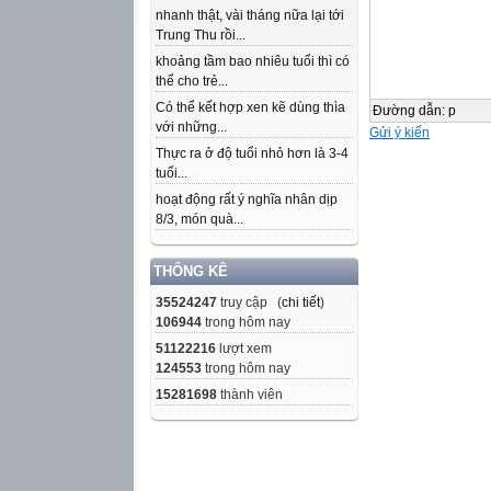
nhanh thật, vài tháng nữa lại tới
Trung Thu rồi...
khoảng tầm bao nhiêu tuổi thì có
thể cho trẻ...
Có thể kết hợp xen kẽ dùng thìa
Đường dẫn
:
p
với những...
Gửi ý kiến
Thực ra ở độ tuổi nhỏ hơn là 3-4
tuổi...
hoạt động rất ý nghĩa nhân dịp
8/3, món quà...
THỐNG KÊ
35524247
truy cập (
chi tiết
)
106944
trong hôm nay
51122216
lượt xem
124553
trong hôm nay
15281698
thành viên