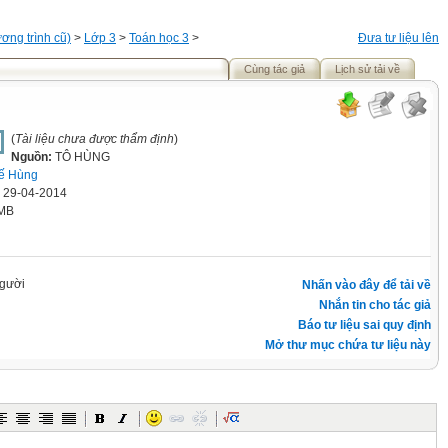
ơng trình cũ)
>
Lớp 3
>
Toán học 3
>
Đưa tư liệu lên
Cùng tác giả
Lịch sử tải về
(
Tài liệu chưa được thẩm định
)
Nguồn:
TÔ HÙNG
ế Hùng
' 29-04-2014
 MB
gười
Nhấn vào đây để tải về
Nhắn tin cho tác giả
Báo tư liệu sai quy định
Mở thư mục chứa tư liệu này