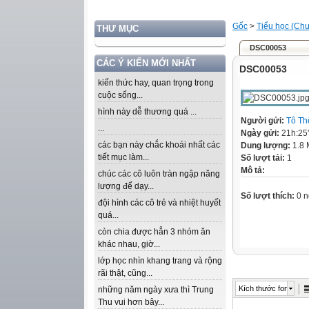
Gốc
>
Tiểu học (Chư
THƯ MỤC
DSC00053
CÁC Ý KIẾN MỚI NHẤT
DSC00053
kiến thức hay, quan trọng trong
cuộc sống...
hình này dễ thương quá ...
Người gửi:
Tô Th
...
Ngày gửi:
21h:25
các bạn này chắc khoái nhất các
Dung lượng:
1.8
tiết mục làm...
Số lượt tải:
1
Mô tả:
chúc các cô luôn tràn ngập năng
lượng để dạy...
Số lượt thích:
0 n
đội hình các cô trẻ và nhiệt huyết
quá...
còn chia được hẳn 3 nhóm ăn
khác nhau, giờ...
lớp học nhìn khang trang và rộng
rãi thật, cũng...
Kích thước font
những năm ngày xưa thì Trung
Thu vui hơn bây...