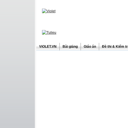
ViOLET.VN
Bài giảng
Giáo án
Đề thi & Kiểm t