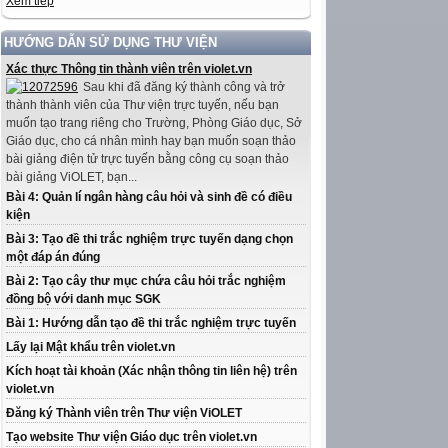
Xem tiếp
HƯỚNG DẪN SỬ DỤNG THƯ VIỆN
Xác thực Thông tin thành viên trên violet.vn
Sau khi đã đăng ký thành công và trở
thành thành viên của Thư viện trực tuyến, nếu bạn
muốn tạo trang riêng cho Trường, Phòng Giáo dục, Sở
Giáo dục, cho cá nhân mình hay bạn muốn soạn thảo
bài giảng điện tử trực tuyến bằng công cụ soạn thảo
bài giảng ViOLET, bạn...
Bài 4: Quản lí ngân hàng câu hỏi và sinh đề có điều
kiện
Bài 3: Tạo đề thi trắc nghiệm trực tuyến dạng chọn
một đáp án đúng
Bài 2: Tạo cây thư mục chứa câu hỏi trắc nghiệm
đồng bộ với danh mục SGK
Bài 1: Hướng dẫn tạo đề thi trắc nghiệm trực tuyến
Lấy lại Mật khẩu trên violet.vn
Kích hoạt tài khoản (Xác nhận thông tin liên hệ) trên
violet.vn
Đăng ký Thành viên trên Thư viện ViOLET
Tạo website Thư viện Giáo dục trên violet.vn