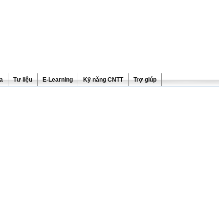
ra
Tư liệu
E-Learning
Kỹ năng CNTT
Trợ giúp