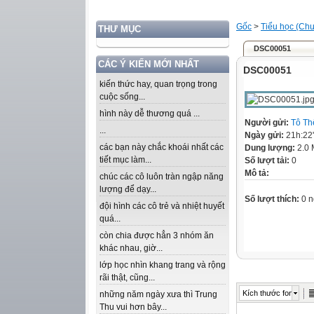
Gốc
>
Tiểu học (Chư
THƯ MỤC
DSC00051
CÁC Ý KIẾN MỚI NHẤT
DSC00051
kiến thức hay, quan trọng trong
cuộc sống...
hình này dễ thương quá ...
Người gửi:
Tô Th
...
Ngày gửi:
21h:22
các bạn này chắc khoái nhất các
Dung lượng:
2.0
tiết mục làm...
Số lượt tải:
0
Mô tả:
chúc các cô luôn tràn ngập năng
lượng để dạy...
Số lượt thích:
0 n
đội hình các cô trẻ và nhiệt huyết
quá...
còn chia được hẳn 3 nhóm ăn
khác nhau, giờ...
lớp học nhìn khang trang và rộng
rãi thật, cũng...
Kích thước font
những năm ngày xưa thì Trung
Thu vui hơn bây...