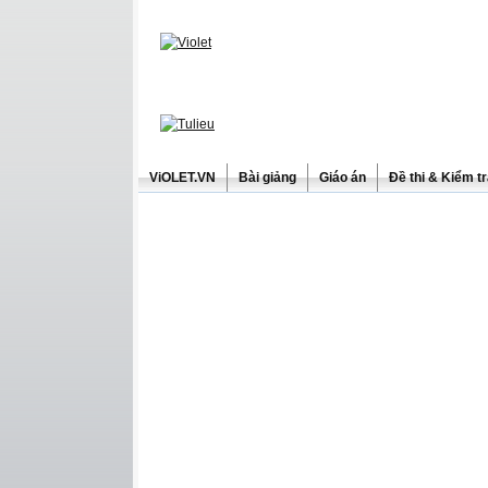
ViOLET.VN
Bài giảng
Giáo án
Đề thi & Kiểm t