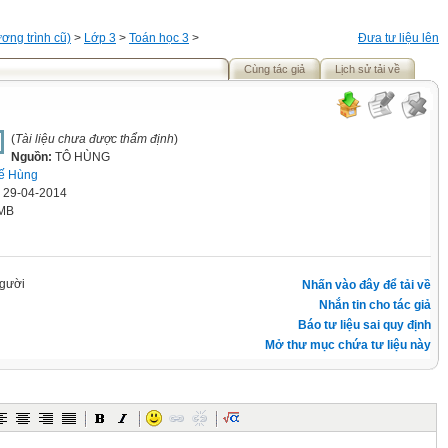
ơng trình cũ)
>
Lớp 3
>
Toán học 3
>
Đưa tư liệu lên
Cùng tác giả
Lịch sử tải về
(
Tài liệu chưa được thẩm định
)
Nguồn:
TÔ HÙNG
ế Hùng
' 29-04-2014
 MB
gười
Nhấn vào đây để tải về
Nhắn tin cho tác giả
Báo tư liệu sai quy định
Mở thư mục chứa tư liệu này