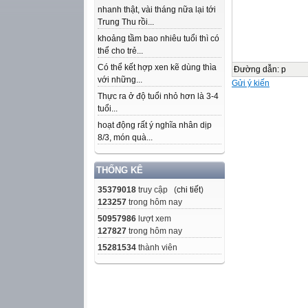
nhanh thật, vài tháng nữa lại tới
Trung Thu rồi...
khoảng tầm bao nhiêu tuổi thì có
thể cho trẻ...
Có thể kết hợp xen kẽ dùng thìa
Đường dẫn
:
p
với những...
Gửi ý kiến
Thực ra ở độ tuổi nhỏ hơn là 3-4
tuổi...
hoạt động rất ý nghĩa nhân dịp
8/3, món quà...
THỐNG KÊ
35379018
truy cập (
chi tiết
)
123257
trong hôm nay
50957986
lượt xem
127827
trong hôm nay
15281534
thành viên