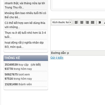
nhanh thật, vài tháng nữa lại tới
Trung Thu rồi...
khoảng tầm bao nhiêu tuổi thì có
thể cho trẻ...
Kích thước font
Có thể kết hợp xen kẽ dùng thìa
với những...
Thực ra ở độ tuổi nhỏ hơn là 3-4
tuổi...
hoạt động rất ý nghĩa nhân dịp
8/3, món quà...
Đường dẫn
:
p
Gửi ý kiến
THỐNG KÊ
35349539
truy cập (
chi tiết
)
93778
trong hôm nay
50927675
lượt xem
97516
trong hôm nay
15281498
thành viên