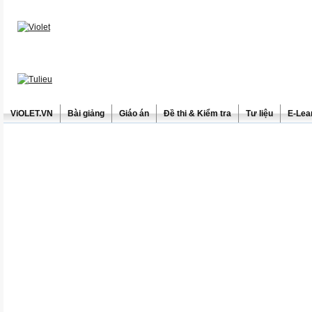
ViOLET.VN
Bài giảng
Giáo án
Đề thi & Kiểm tra
Tư liệu
E-Lea