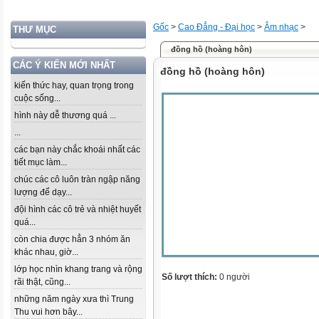
Gốc
>
Cao Đẳng - Đại học
>
Âm nhạc
>
THƯ MỤC
đồng hồ (hoàng hôn)
CÁC Ý KIẾN MỚI NHẤT
đồng hồ (hoàng hôn)
kiến thức hay, quan trọng trong
cuộc sống...
hình này dễ thương quá ...
...
các bạn này chắc khoái nhất các
tiết mục làm...
chúc các cô luôn tràn ngập năng
lượng để dạy...
đội hình các cô trẻ và nhiệt huyết
quá...
còn chia được hẳn 3 nhóm ăn
khác nhau, giờ...
lớp học nhìn khang trang và rộng
Số lượt thích:
0 người
rãi thật, cũng...
những năm ngày xưa thì Trung
Thu vui hơn bây...