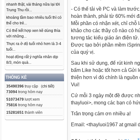
nhanh thật, vài tháng nữa lại tới
- Có thể tải về PC và làm trươ
Trung Thu rồi...
hoàn thành, phải từ 60% mới đ
khoảng tầm bao nhiêu tuổi thì có
Mỗi phần có nhận xét, chỉ chỗ 
thể cho trẻ...
khảo cho các thầy cô nào có hứ
Có thể kết hợp xen kẽ dùng thìa
với những...
tương tác kiểu giáo án điện tử
Thực ra ở độ tuổi nhỏ hơn là 3-4
Được tạo bởi phần mềm iSprin
tuổi...
của quý vị.
hoạt động rất ý nghĩa nhân dịp
8/3, món quà...
Sau khi sử dụng, để rút kinh n
bấm Like hoặc tốt hơn cả Gửi l
thiện hơn vì đó chính là nguồn
THỐNG KÊ
Vui!
35490396
truy cập (
chi tiết
)
73094
trong hôm nay
Cứ mỗi 3 ngày một đề được n
51073479
lượt xem
thayluoi>, mong các bạn có hứ
75816
trong hôm nay
15281651
thành viên
Trân trọng cám ơn nhiều ạ!
Email: <thayluoi1967 at gmail