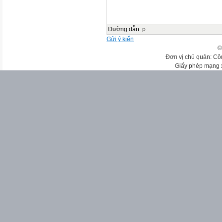
Đường dẫn
:
p
Gửi ý kiến
©
Đơn vị chủ quản: Cô
Giấy phép mạng 