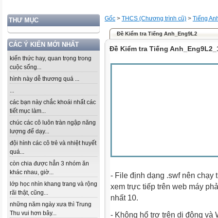
Gốc
>
THCS (Chương trình cũ)
>
Tiếng An
THƯ MỤC
Đề Kiểm tra Tiếng Anh_Eng9L2
CÁC Ý KIẾN MỚI NHẤT
Đề Kiểm tra Tiếng Anh_Eng9L2_
kiến thức hay, quan trọng trong
cuộc sống...
hình này dễ thương quá ...
...
các bạn này chắc khoái nhất các
tiết mục làm...
chúc các cô luôn tràn ngập năng
lượng để dạy...
đội hình các cô trẻ và nhiệt huyết
quá...
còn chia được hẳn 3 nhóm ăn
khác nhau, giờ...
- File định dạng .swf nên chạy t
lớp học nhìn khang trang và rộng
xem trực tiếp trên web máy pha
rãi thật, cũng...
nhất 10.
những năm ngày xưa thì Trung
Thu vui hơn bây...
- Không hổ trợ trên di động v