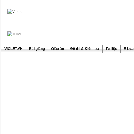
ViOLET.VN
Bài giảng
Giáo án
Đề thi & Kiểm tra
Tư liệu
E-Lea