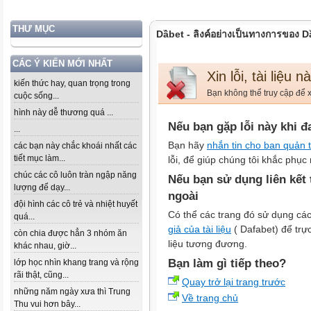
THƯ MỤC
Dầbet - ลิงค์อย่างเป็นทางการของ 
CÁC Ý KIẾN MỚI NHẤT
Xin lỗi, tài liệu 
kiến thức hay, quan trọng trong
Bạn không thể truy cập để x
cuộc sống...
hình này dễ thương quá ...
Nếu bạn gặp lỗi này khi đ
...
Bạn hãy
nhắn tin cho ban quản t
các bạn này chắc khoái nhất các
tiết mục làm...
lỗi, để giúp chúng tôi khắc phục 
chúc các cô luôn tràn ngập năng
Nếu bạn sử dụng liên kết
lượng để dạy...
ngoài
đội hình các cô trẻ và nhiệt huyết
Có thể các trang đó sử dụng các
quá...
giả của tài liệu
( Dafabet) để trực 
còn chia được hẳn 3 nhóm ăn
liệu tương đương.
khác nhau, giờ...
Bạn làm gì tiếp theo?
lớp học nhìn khang trang và rộng
rãi thật, cũng...
Quay trở lại trang trước
những năm ngày xưa thì Trung
Về trang chủ
Thu vui hơn bây...