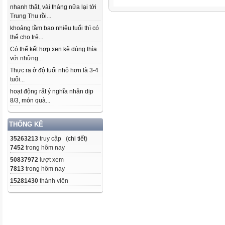
nhanh thật, vài tháng nữa lại tới
Trung Thu rồi...
khoảng tầm bao nhiêu tuổi thì có
thể cho trẻ...
Có thể kết hợp xen kẽ dùng thìa
với những...
Thực ra ở độ tuổi nhỏ hơn là 3-4
tuổi...
hoạt động rất ý nghĩa nhân dịp
8/3, món quà...
THỐNG KÊ
35263213
truy cập (
chi tiết
)
7452
trong hôm nay
50837972
lượt xem
7813
trong hôm nay
15281430
thành viên