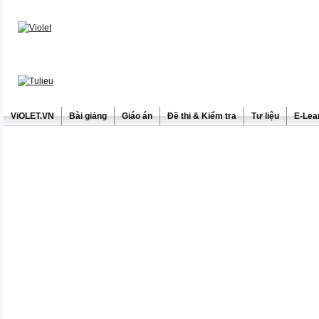
ViOLET.VN
Bài giảng
Giáo án
Đề thi & Kiểm tra
Tư liệu
E-Lea