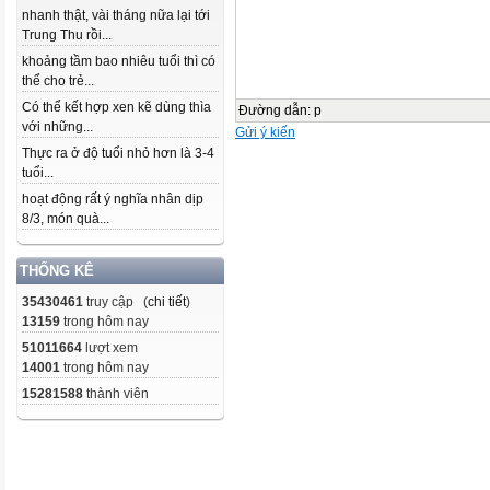
nhanh thật, vài tháng nữa lại tới
Trung Thu rồi...
khoảng tầm bao nhiêu tuổi thì có
thể cho trẻ...
Có thể kết hợp xen kẽ dùng thìa
Đường dẫn
:
p
với những...
Gửi ý kiến
Thực ra ở độ tuổi nhỏ hơn là 3-4
tuổi...
hoạt động rất ý nghĩa nhân dịp
8/3, món quà...
THỐNG KÊ
35430461
truy cập (
chi tiết
)
13159
trong hôm nay
51011664
lượt xem
14001
trong hôm nay
15281588
thành viên