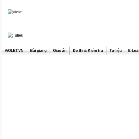
ViOLET.VN
Bài giảng
Giáo án
Đề thi & Kiểm tra
Tư liệu
E-Lea