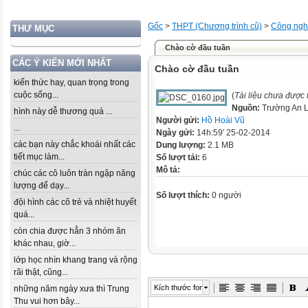
Gốc
>
THPT (Chương trình cũ)
>
Công ng
THƯ MỤC
Chào cờ đầu tuần
CÁC Ý KIẾN MỚI NHẤT
Chào cờ đầu tuần
kiến thức hay, quan trọng trong
cuộc sống...
(
Tài liệu chưa được
Nguồn:
Trường An 
hình này dễ thương quá ...
Người gửi:
Hồ Hoài Vũ
...
Ngày gửi:
14h:59' 25-02-2014
các bạn này chắc khoái nhất các
Dung lượng:
2.1 MB
tiết mục làm...
Số lượt tải:
6
Mô tả:
chúc các cô luôn tràn ngập năng
lượng để dạy...
Số lượt thích:
0 người
đội hình các cô trẻ và nhiệt huyết
quá...
còn chia được hẳn 3 nhóm ăn
khác nhau, giờ...
lớp học nhìn khang trang và rộng
rãi thật, cũng...
Kích thước font
những năm ngày xưa thì Trung
Thu vui hơn bây...