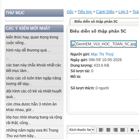
Gốc
>
Tiểu học
>
Cánh Diều
>
Lớp 5
>
Toá
THƯ MỤC
Biểu diễn số thập phân 5C
CÁC Ý KIẾN MỚI NHẤT
Biểu diễn số thập phân 5C
kiến thức hay, quan trọng trong
cuộc sống...
hình này dễ thương quá ...
Người gửi:
Mạc Thị Thuý
...
Ngày gửi:
09h:59' 10-05-2026
các bạn này chắc khoái nhất các
Dung lượng:
433.6 KB
tiết mục làm...
Số lượt tải:
0
Mô tả:
chúc các cô luôn tràn ngập năng
lượng để dạy...
Số lượt thích:
0 người
đội hình các cô trẻ và nhiệt huyết
quá...
còn chia được hẳn 3 nhóm ăn
khác nhau, giờ...
lớp học nhìn khang trang và rộng
rãi thật, cũng...
Kích thước font
những năm ngày xưa thì Trung
Thu vui hơn bây...