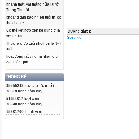
nhanh thật, vài tháng nữa lại tới
Trung Thu rồi...
khoảng tầm bao nhiêu tuổi thì có
thể cho trẻ...
Có thể kết hợp xen kẽ dùng thìa
Đường dẫn
:
p
với những...
Gửi ý kiến
Thực ra ở độ tuổi nhỏ hơn là 3-4
tuổi...
hoạt động rất ý nghĩa nhân dịp
8/3, món quà...
THỐNG KÊ
35555242
truy cập (
chi tiết
)
20519
trong hôm nay
51154817
lượt xem
20898
trong hôm nay
15281700
thành viên