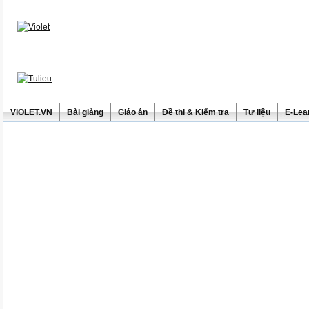
ViOLET.VN
Bài giảng
Giáo án
Đề thi & Kiểm tra
Tư liệu
E-Lea