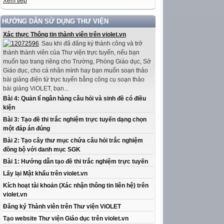
Xem tiếp
HƯỚNG DẪN SỬ DỤNG THƯ VIỆN
Xác thực Thông tin thành viên trên violet.vn
Sau khi đã đăng ký thành công và trở
thành thành viên của Thư viện trực tuyến, nếu bạn
muốn tạo trang riêng cho Trường, Phòng Giáo dục, Sở
Giáo dục, cho cá nhân mình hay bạn muốn soạn thảo
bài giảng điện tử trực tuyến bằng công cụ soạn thảo
bài giảng ViOLET, bạn...
Bài 4: Quản lí ngân hàng câu hỏi và sinh đề có điều
kiện
Bài 3: Tạo đề thi trắc nghiệm trực tuyến dạng chọn
một đáp án đúng
Bài 2: Tạo cây thư mục chứa câu hỏi trắc nghiệm
đồng bộ với danh mục SGK
Bài 1: Hướng dẫn tạo đề thi trắc nghiệm trực tuyến
Lấy lại Mật khẩu trên violet.vn
Kích hoạt tài khoản (Xác nhận thông tin liên hệ) trên
violet.vn
Đăng ký Thành viên trên Thư viện ViOLET
Tạo website Thư viện Giáo dục trên violet.vn