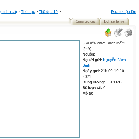
 trình cũ)
>
Thể dục
>
Thể dục 10
>
Đưa tư liệu lên
Cùng tác giả
Lịch sử tải về
(
Tài liệu chưa được thẩm
định
)
Nguồn:
Người gửi:
Nguyễn Bách
Bình
Ngày gửi:
21h:09' 19-10-
2021
Dung lượng:
118.3 MB
Số lượt tải:
0
Mô tả: