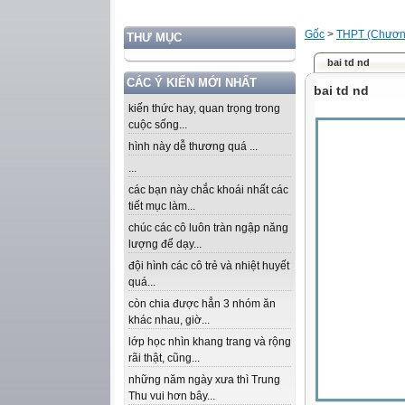
Gốc
>
THPT (Chương
THƯ MỤC
bai td nd
CÁC Ý KIẾN MỚI NHẤT
bai td nd
kiến thức hay, quan trọng trong
cuộc sống...
hình này dễ thương quá ...
...
các bạn này chắc khoái nhất các
tiết mục làm...
chúc các cô luôn tràn ngập năng
lượng để dạy...
đội hình các cô trẻ và nhiệt huyết
quá...
còn chia được hẳn 3 nhóm ăn
khác nhau, giờ...
lớp học nhìn khang trang và rộng
rãi thật, cũng...
những năm ngày xưa thì Trung
Thu vui hơn bây...