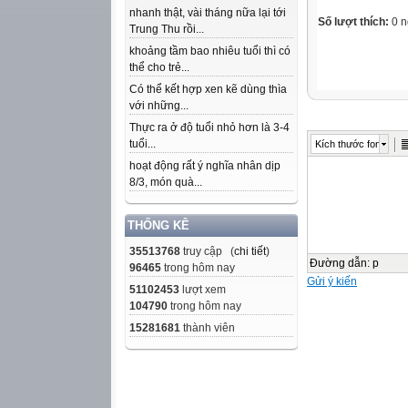
nhanh thật, vài tháng nữa lại tới
Số lượt thích:
0 n
Trung Thu rồi...
khoảng tầm bao nhiêu tuổi thì có
thể cho trẻ...
Có thể kết hợp xen kẽ dùng thìa
với những...
Thực ra ở độ tuổi nhỏ hơn là 3-4
tuổi...
Kích thước font
hoạt động rất ý nghĩa nhân dịp
8/3, món quà...
THỐNG KÊ
35513768
truy cập (
chi tiết
)
Đường dẫn
:
p
96465
trong hôm nay
Gửi ý kiến
51102453
lượt xem
104790
trong hôm nay
15281681
thành viên