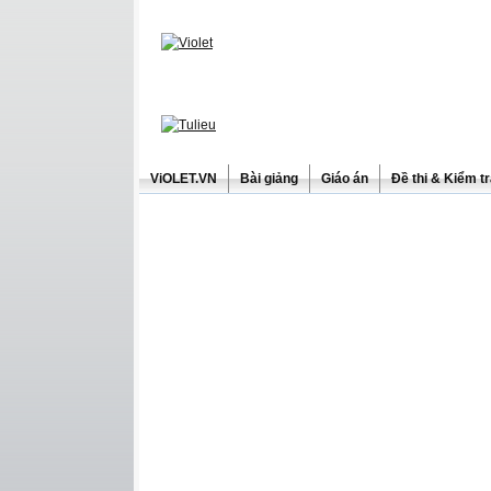
ViOLET.VN
Bài giảng
Giáo án
Đề thi & Kiểm t