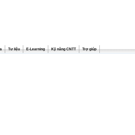
ra
Tư liệu
E-Learning
Kỹ năng CNTT
Trợ giúp