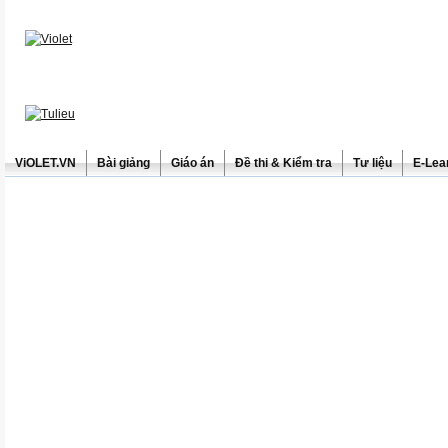
ViOLET.VN
Bài giảng
Giáo án
Đề thi & Kiểm tra
Tư liệu
E-Lea