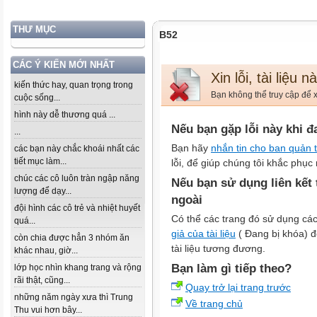
THƯ MỤC
B52
CÁC Ý KIẾN MỚI NHẤT
Xin lỗi, tài liệu 
kiến thức hay, quan trọng trong
Bạn không thể truy cập để x
cuộc sống...
hình này dễ thương quá ...
Nếu bạn gặp lỗi này khi đ
...
Bạn hãy
nhắn tin cho ban quản t
các bạn này chắc khoái nhất các
tiết mục làm...
lỗi, để giúp chúng tôi khắc phục 
chúc các cô luôn tràn ngập năng
Nếu bạn sử dụng liên kết
lượng để dạy...
ngoài
đội hình các cô trẻ và nhiệt huyết
Có thể các trang đó sử dụng các
quá...
giả của tài liệu
( Đang bị khóa) để
còn chia được hẳn 3 nhóm ăn
tài liệu tương đương.
khác nhau, giờ...
Bạn làm gì tiếp theo?
lớp học nhìn khang trang và rộng
rãi thật, cũng...
Quay trở lại trang trước
những năm ngày xưa thì Trung
Về trang chủ
Thu vui hơn bây...