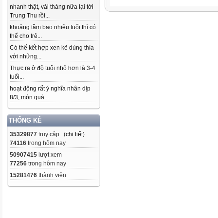
nhanh thật, vài tháng nữa lại tới
Trung Thu rồi...
khoảng tầm bao nhiêu tuổi thì có
thể cho trẻ...
Có thể kết hợp xen kẽ dùng thìa
với những...
Thực ra ở độ tuổi nhỏ hơn là 3-4
tuổi...
hoạt động rất ý nghĩa nhân dịp
8/3, món quà...
THỐNG KÊ
35329877
truy cập (
chi tiết
)
74116
trong hôm nay
50907415
lượt xem
77256
trong hôm nay
15281476
thành viên