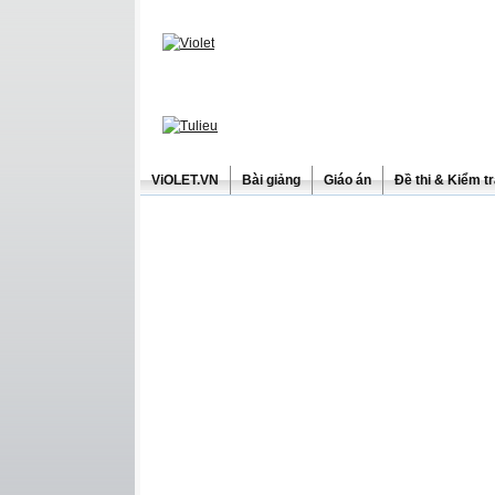
ViOLET.VN
Bài giảng
Giáo án
Đề thi & Kiểm t