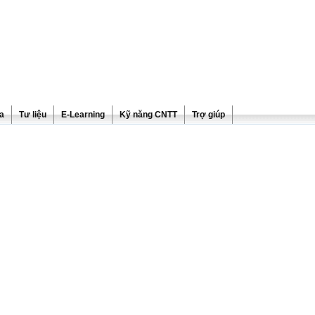
ra
Tư liệu
E-Learning
Kỹ năng CNTT
Trợ giúp