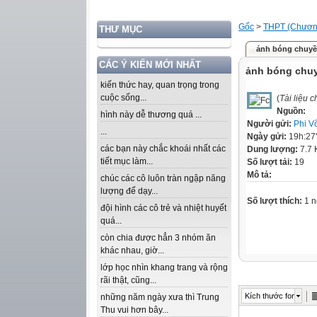
Gốc
>
THPT (Chương
THƯ MỤC
ảnh bóng chuy
CÁC Ý KIẾN MỚI NHẤT
ảnh bóng chu
kiến thức hay, quan trọng trong
cuộc sống...
(
Tài liệu 
Nguồn:
hình này dễ thương quá ...
Người gửi:
Phi V
...
Ngày gửi:
19h:27
các bạn này chắc khoái nhất các
Dung lượng:
7.7 
tiết mục làm...
Số lượt tải:
19
Mô tả:
chúc các cô luôn tràn ngập năng
lượng để dạy...
Số lượt thích:
1 n
đội hình các cô trẻ và nhiệt huyết
quá...
còn chia được hẳn 3 nhóm ăn
khác nhau, giờ...
lớp học nhìn khang trang và rộng
rãi thật, cũng...
Kích thước font
những năm ngày xưa thì Trung
Thu vui hơn bây...