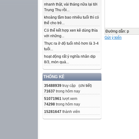
nhanh thật, vài tháng nữa lại tới
Trung Thu rồi...
khoảng tầm bao nhiêu tuổi thì có
thể cho trẻ...
Có thể kết hợp xen kẽ dùng thìa
Đường dẫn
:
p
với những...
Gửi ý kiến
Thực ra ở độ tuổi nhỏ hơn là 3-4
tuổi...
hoạt động rất ý nghĩa nhân dịp
8/3, món quà...
THỐNG KÊ
35488939
truy cập (
chi tiết
)
71637
trong hôm nay
51071961
lượt xem
74298
trong hôm nay
15281647
thành viên