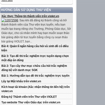
Xem tiếp
HƯỚNG DẪN SỬ DỤNG THƯ VIỆN
Xác thực Thông tin thành viên trên violet.vn
Sau khi đã đăng ký thành công và trở
thành thành viên của Thư viện trực tuyến, nếu bạn
muốn tạo trang riêng cho Trường, Phòng Giáo dục, Sở
Giáo dục, cho cá nhân mình hay bạn muốn soạn thảo
bài giảng điện tử trực tuyến bằng công cụ soạn thảo
bài giảng ViOLET, bạn...
Bài 4: Quản lí ngân hàng câu hỏi và sinh đề có điều
kiện
Bài 3: Tạo đề thi trắc nghiệm trực tuyến dạng chọn
một đáp án đúng
Bài 2: Tạo cây thư mục chứa câu hỏi trắc nghiệm
đồng bộ với danh mục SGK
Bài 1: Hướng dẫn tạo đề thi trắc nghiệm trực tuyến
Lấy lại Mật khẩu trên violet.vn
Kích hoạt tài khoản (Xác nhận thông tin liên hệ) trên
violet.vn
Đăng ký Thành viên trên Thư viện ViOLET
Tạo website Thư viện Giáo dục trên violet.vn