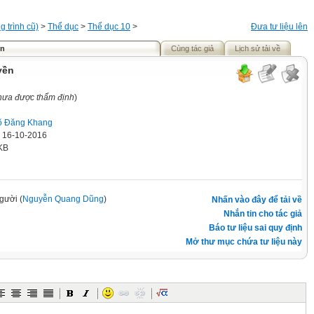
 trình cũ)
>
Thể dục
>
Thể dục 10
>
Đưa tư liệu lên
ền
Cùng tác giả
Lịch sử tải về
yền
chưa được thẩm định
)
õ Đăng Khang
' 16-10-2016
KB
gười (
Nguyễn Quang Dũng
)
Nhấn vào đây để tải về
Nhắn tin cho tác giả
Báo tư liệu sai quy định
Mở thư mục chứa tư liệu này