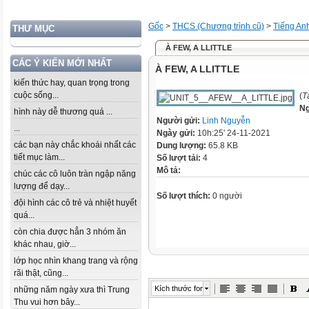
Gốc
>
THCS (Chương trình cũ)
>
Tiếng An
THƯ MỤC
À FEW, A LLITTLE
CÁC Ý KIẾN MỚI NHẤT
À FEW, A LLITTLE
kiến thức hay, quan trọng trong
cuộc sống...
(
T
Ng
hình này dễ thương quá ...
Người gửi:
Linh Nguyễn
...
Ngày gửi:
10h:25' 24-11-2021
các bạn này chắc khoái nhất các
Dung lượng:
65.8 KB
tiết mục làm...
Số lượt tải:
4
Mô tả:
chúc các cô luôn tràn ngập năng
lượng để dạy...
Số lượt thích:
0 người
đội hình các cô trẻ và nhiệt huyết
quá...
còn chia được hẳn 3 nhóm ăn
khác nhau, giờ...
lớp học nhìn khang trang và rộng
rãi thật, cũng...
Kích thước font
những năm ngày xưa thì Trung
Thu vui hơn bây...