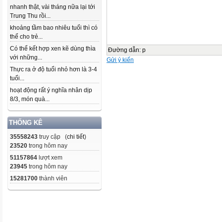
nhanh thật, vài tháng nữa lại tới
Trung Thu rồi...
khoảng tầm bao nhiêu tuổi thì có
thể cho trẻ...
Có thể kết hợp xen kẽ dùng thìa
Đường dẫn
:
p
với những...
Gửi ý kiến
Thực ra ở độ tuổi nhỏ hơn là 3-4
tuổi...
hoạt động rất ý nghĩa nhân dịp
8/3, món quà...
THỐNG KÊ
35558243
truy cập (
chi tiết
)
23520
trong hôm nay
51157864
lượt xem
23945
trong hôm nay
15281700
thành viên