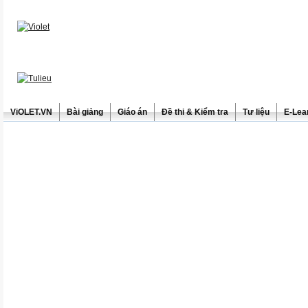
ViOLET.VN
Bài giảng
Giáo án
Đề thi & Kiểm tra
Tư liệu
E-Lea